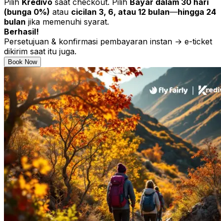
Pilih
Kredivo
saat checkout. Pilih
Bayar dalam 30 hari
(bunga 0%)
atau
cicilan 3, 6, atau 12 bulan
—
hingga 24
bulan
jika memenuhi syarat.
Berhasil!
Persetujuan & konfirmasi pembayaran instan → e-ticket
dikirim saat itu juga.
Book Now