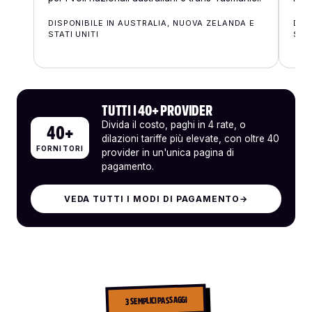
DISPONIBILE IN AUSTRALIA, NUOVA ZELANDA E
DIS
STATI UNITI
STAT
TUTTI I 40+ PROVIDER
Divida il costo, paghi in 4 rate, o
40+
dilazioni tariffe più elevate, con oltre 40
FORNITORI
provider in un'unica pagina di
pagamento.
VEDA TUTTI I MODI DI PAGAMENTO
→
3 SEMPLICI PASSAGGI