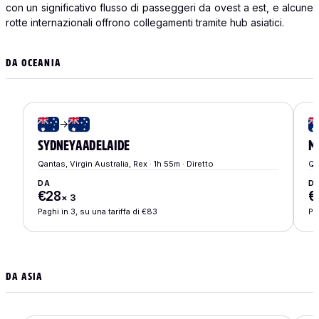
con un significativo flusso di passeggeri da ovest a est, e alcune
rotte internazionali offrono collegamenti tramite hub asiatici.
DA OCEANIA
→
SYDNEY
A
ADELAIDE
M
Qantas, Virgin Australia, Rex · 1h 55m · Diretto
Qa
DA
D
€28
€
×
3
Paghi in 3, su una tariffa di €83
Pa
DA ASIA