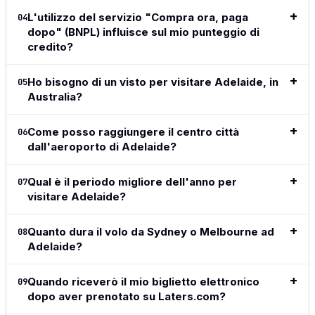
above all
L'utilizzo del servizio "Compra ora, paga
easy and
04
does
dopo" (BNPL) influisce sul mio punteggio di
exactly
credito?
what I
want and
Ho bisogno di un visto per visitare Adelaide, in
05
what I
Australia?
need.
Legga la
Come posso raggiungere il centro città
06
recensione
dall'aeroporto di Adelaide?
completa
→
Qual è il periodo migliore dell'anno per
07
visitare Adelaide?
Quanto dura il volo da Sydney o Melbourne ad
08
Adelaide?
Quando riceverò il mio biglietto elettronico
09
dopo aver prenotato su Laters.com?