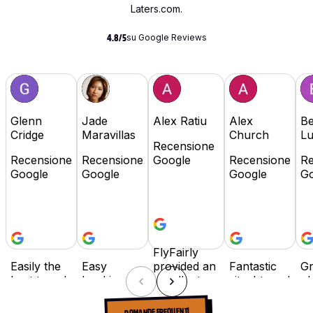
Laters.com.
su Google Reviews
4.8/5
Glenn
Jade
Alex Ratiu
Alex
Be
Cridge
Maravillas
Church
L
Recensione
Recensione
Recensione
Google
Recensione
Re
Google
Google
Google
Go
FlyFairly
Easily the
Easy
provided an
Fantastic
Gr
best travel
booking,
excellent
site. I travel
pl
booking
flexible
booking
often for
Hi
site in the
payment
experience
work, and
r
DOMANDE FREQUENTI