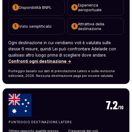
Esperienza
Disponibilità BNPL
3
4
aeroportuale
Attrattiva della
Visto semplificato
5
6
destinazione
Ogni destinazione in cui vendiamo voli è valutata sulle
stesse 6 misure, quindi Lei può confrontare Adelaide con
qualsiasi altro luogo prima di scegliere dove andare.
Confronti ogni destinazione →
Punteggio basato sui dati di prenotazione Laters e sulla revisione
editoriale, 2026. Nessuna destinazione paga per essere valutata.
7.2
/10
PUNTEGGIO DESTINAZIONE LATERS
Ottimo rapporto qualità-prezzo
Frequenza dei voli