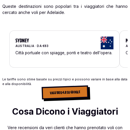
Queste destinazioni sono popolari tra i viaggiatori che hanno
cercato anche voli per Adelaide.
SYDNEY
M
AUSTRALIA · DA €83
AU
Città portuale con spiagge, ponti e teatro dell'opera.
Ca
Le tariffe sono stime basate su prezzi tipici e possono variare in base alla data
e alla disponibilità.
VALUTATO 4.8 SU GOOGLE
Cosa Dicono i Viaggiatori
Vere recensioni da veri clienti che hanno prenotato voli con