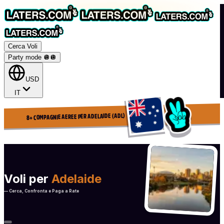
Cerca Voli
Party mode 🪩
🪩
USD
IT
8+ COMPAGNIE AEREE PER ADELAIDE (ADL)
Voli per
Adelaide
— Cerca, Confronta e Paga a Rate