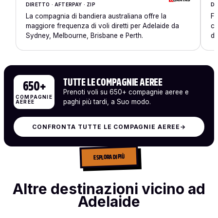
DIRETTO · AFTERPAY · ZIP
DI
La compagnia di bandiera australiana offre la
Fo
maggiore frequenza di voli diretti per Adelaide da
co
Sydney, Melbourne, Brisbane e Perth.
de
TUTTE LE COMPAGNIE AEREE
650+
Prenoti voli su 650+ compagnie aeree e
COMPAGNIE
paghi più tardi, a Suo modo.
AEREE
CONFRONTA TUTTE LE COMPAGNIE AEREE
→
ESPLORA DI PIÙ
Altre destinazioni vicino ad
Adelaide