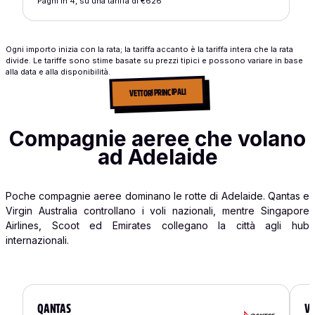
Paghi in 4, su una tariffa di €626
Ogni importo inizia con la rata; la tariffa accanto è la tariffa intera che la rata
divide. Le tariffe sono stime basate su prezzi tipici e possono variare in base
alla data e alla disponibilità.
VETTORI PRINCIPALI
Compagnie aeree che volano
ad Adelaide
Poche compagnie aeree dominano le rotte di Adelaide. Qantas e
Virgin Australia controllano i voli nazionali, mentre Singapore
Airlines, Scoot ed Emirates collegano la città agli hub
internazionali.
QANTAS
VI