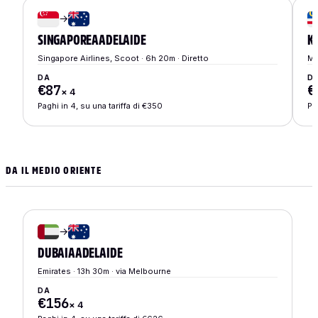
→
SINGAPORE
A
ADELAIDE
K
Singapore Airlines, Scoot · 6h 20m · Diretto
Ma
DA
D
€87
€
×
4
Paghi in 4, su una tariffa di €350
Pa
DA IL MEDIO ORIENTE
→
DUBAI
A
ADELAIDE
Emirates · 13h 30m · via Melbourne
DA
€156
×
4