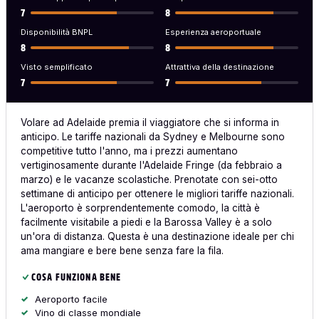
7
8
Disponibilità BNPL
Esperienza aeroportuale
8
8
Visto semplificato
Attrattiva della destinazione
7
7
Volare ad Adelaide premia il viaggiatore che si informa in
anticipo. Le tariffe nazionali da Sydney e Melbourne sono
competitive tutto l'anno, ma i prezzi aumentano
vertiginosamente durante l'Adelaide Fringe (da febbraio a
marzo) e le vacanze scolastiche. Prenotate con sei-otto
settimane di anticipo per ottenere le migliori tariffe nazionali.
L'aeroporto è sorprendentemente comodo, la città è
facilmente visitabile a piedi e la Barossa Valley è a solo
un'ora di distanza. Questa è una destinazione ideale per chi
ama mangiare e bere bene senza fare la fila.
COSA FUNZIONA BENE
Aeroporto facile
Vino di classe mondiale