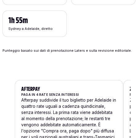
1h 55m
Sydney a Adelaide, diretto
Punteggio basato sui dati di prenotazione Laters e sulla revisione editoriale.
AFTERPAY
ZIP
PAGA IN 4 RATE SENZA INTERESSI
PAGA
Afterpay suddivide il tuo biglietto per Adelaide in
Zip 
quattro rate uguali a cadenza quindicinale,
per 
senza interessi. La prima rata viene addebitata
comm
al momento della prenotazione; le restanti tre
per 
vengono addebitate automaticamente. È
aver
l'opzione "Compra ora, paga dopo" più diffusa
L'ap
per i voli nazionali australiani e trans-Tasmanici.
mom