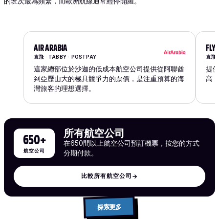
的班次最為頻繁，而歐洲航線通常經停開羅。
AIR ARABIA
FLY
直飛 · TABBY · POSTPAY
直飛 ·
這家總部位於沙迦的低成本航空公司提供從阿聯酋
提
到亞歷山大的極具競爭力的票價，是注重預算的海
高
灣旅客的理想選擇。
所有航空公司
650+
在650間以上航空公司預訂機票，按您的方式
航空公司
分期付款。
比較所有航空公司
→
探索更多