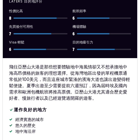
LATERS 目的地評分
性價比高
航班頻率
8
6
先買後付可用性
機場體驗
7
6
Visa 輕鬆
目的地吸引力
6
7
飛往亞歷山大港是那些想要體驗地中海風情卻又不想承擔地中
海高昂價格的旅客的理想選擇。從海灣地區出發的單程機票通
常低於100美元，而且這座城市緊湊的濱海大道也讓出遊變得輕
鬆便捷。夏季出遊至少需要提前六週預訂，因為屆時埃及國內
需求和歐洲包機航班將推高票價。亞歷山大港尤其適合歷史愛
好者、慢旅行者以及已經遊覽過開羅的遊客。
運作良好的地方
經濟實惠的城市
悠久的歷史
地中海沿岸