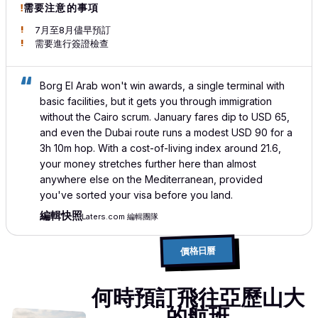
需要注意的事項
7月至8月儘早預訂
需要進行簽證檢查
Borg El Arab won't win awards, a single terminal with
basic facilities, but it gets you through immigration
without the Cairo scrum. January fares dip to USD 65,
and even the Dubai route runs a modest USD 90 for a
3h 10m hop. With a cost-of-living index around 21.6,
your money stretches further here than almost
anywhere else on the Mediterranean, provided
you've sorted your visa before you land.
編輯快照
Laters.com 編輯團隊
價格日曆
何時預訂飛往亞歷山大
的航班