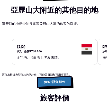
亞歷山大附近的其他目的地
這些目的地也受到搜索過亞歷山大港的旅客的歡迎。
CAIRO
RIY
埃及 · 起價NT$1,800
沙烏地
金字塔、混亂與世界級古蹟。
海
票價為根據典型價格的估計值，可能因日期和可用性而異。
GOOGLE 評分 4.8 分
旅客評價