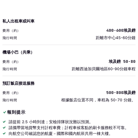
交通
私人出租車或叫車
費用（約）
400-600埃及鎊
飛行時間
距離市中心45-60分鐘
機場小巴（共乘）
埃及鎊 50-80
距離西迪加貝爾地區60-90分鐘車程
預訂飯店接送服務
500-800埃及鎊
根據飯店位置不同，車程為 50-70 分鐘。
報到提示
請提前 2.5 小時到達；安檢排隊狀況難以預測。
請攜帶當地貨幣支付計程車費；計程車候客點的刷卡服務較不可靠。
向航空公司確認您的航廈－國際和國內航班共用一棟大樓。