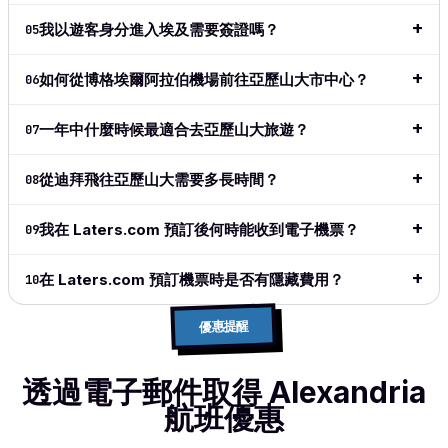
of crypto
in this
我以遊客身分進入埃及需要簽證嗎？
05
space.
Simple,
如何從博格埃爾阿拉伯機場前往亞歷山大市中心？
06
clean,
above all
easy and
一年中什麼時候最適合去亞歷山大旅遊？
07
does
exactly
從迪拜飛往亞歷山大需要多長時間？
08
what I
want and
what I
我在 Laters.com 預訂後何時能收到電子機票？
09
need.
在 Laters.com 預訂機票時是否有隱藏費用？
閱讀完整
10
評論
→
優惠提醒
透過電子郵件取得 Alexandria
航班優惠