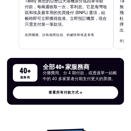
Tabby 將您的亞歷山大港機票分成四筆等額
Tam
付款，每兩週收取一次，零利息。它是海灣地
無利
區和埃及最常用的先買後付 (BNPL) 選項，結
飛往
帳時即可立即獲得批准。立即預訂機票，現在
杜拜出
只需支付第一筆款項。
擇。
出具
在阿聯酋、沙烏地阿拉伯、科威特和埃及有售
在沙烏
全部 40+ 家服務商
40+
分攤費用、分 4 期付款，或透過單一結帳
服務商
中的 40 多家業者分期支付更大的票價。
查看所有付款方式
→