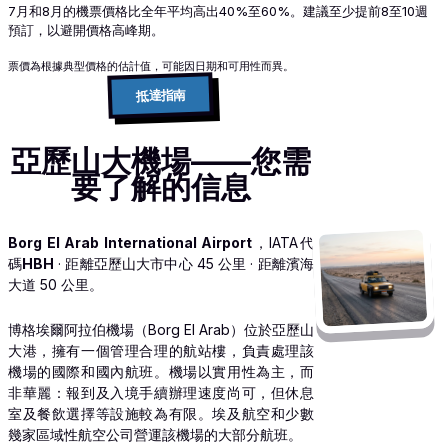
7月和8月的機票價格比全年平均高出40%至60%。建議至少提前8至10週
預訂，以避開價格高峰期。
票價為根據典型價格的估計值，可能因日期和可用性而異。
抵達指南
亞歷山大機場——您需
要了解的信息
Borg El Arab International Airport
，IATA代
碼
HBH
· 距離亞歷山大市中心 45 公里 · 距離濱海
大道 50 公里。
博格埃爾阿拉伯機場（Borg El Arab）位於亞歷山
大港，擁有一個管理合理的航站樓，負責處理該
機場的國際和國內航班。機場以實用性為主，而
非華麗：報到及入境手續辦理速度尚可，但休息
室及餐飲選擇等設施較為有限。埃及航空和少數
幾家區域性航空公司營運該機場的大部分航班。