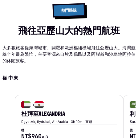
熱門路線
飛往亞歷山大的熱門航班
大多數旅客從海灣城市、開羅和歐洲樞紐機場飛往亞歷山大。海灣航
線全年最為繁忙，主要客源來自埃及僑民以及阿聯酋和沙烏地阿拉伯
的休閒旅客。
從 中東
→
杜拜
至
ALEXANDRIA
利
EgyptAir, flydubai, Air Arabia · 3h 10m · 直飛
Saud
從
從
NT$960
NT
×
3