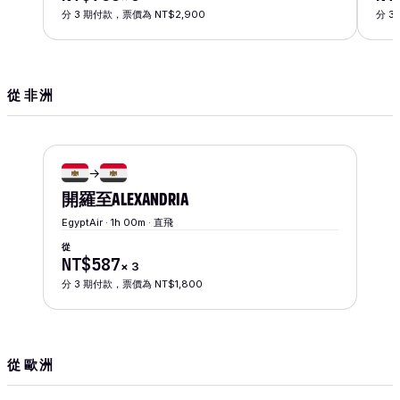
分 3 期付款，票價為 NT$2,900
分 3
從 非洲
→
開羅
至
ALEXANDRIA
EgyptAir · 1h 00m · 直飛
從
NT$587
×
3
分 3 期付款，票價為 NT$1,800
從 歐洲