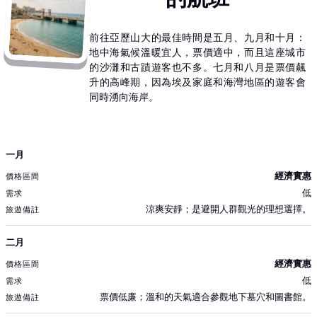
前往亞歷山大的最佳時間是五月、九月和十月：
地中海氣候溫暖宜人，票價適中，而且這座城市
的沙灘和古蹟遊客也不多。七月和八月是票價飆
升的高峰期，因為埃及家庭和海灣地區的遊客會
同時湧向海岸。
月份
一月
價格區間
經濟實惠
需求
低
旅遊備註
涼爽安靜；是避開人群觀光的理想選擇。
二月
經濟實惠
低
票價低廉；溫和的天氣適合參觀地下墓穴和圖書館。