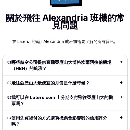
competitive
work,
user
industry! It
options
prices and
and while
friend
has
and I
responsive
there are
buy 
關於飛往 Alexandria 班機的常
everything,
really
customer
many
pay la
flexibility
love that I
見問題
support.
booking
optio
with
can
The
sites, Fly
availa
payment,
spread
process
Fairly has
wished
super-easy
the cost
在 Laters 上預訂 Alexandria 航班前需要了解的所有資訊。
was smooth
become
shows
to navigate
of my
and hassle-
my 'go
info 
and
flight!
free. Highly
to' since
to dec
extremely
This is
recommend!
it
for be
intuitive.
great
哪些航空公司提供直飛亞歷山大博格埃爾阿拉伯機場
01
launched.
price
Definitely
especially
（HBH）的航班？
閱讀完整評
I love the
date r
my go to
for long
論
→
ease of
👍👍
for all my
haul
飛往亞歷山大最便宜的月份是什麼時候？
02
the site,
travel from
flights.
love the
now on.
閱讀
閱讀完整
flexible
我可以在 Laters.com 上分期支付飛往亞歷山大的機
論
→
03
閱讀完整評
評論
→
payment
票嗎？
論
→
methods,
great to
使用先買後付的方式購買機票會影響我的信用評分
04
see the
嗎？
adoption