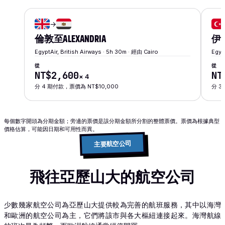
→
倫敦
至
ALEXANDRIA
伊
EgyptAir, British Airways · 5h 30m · 經由 Cairo
Egyp
從
從
NT$2,600
NT
×
4
分 4 期付款，票價為 NT$10,000
分 3
每個數字開頭為分期金額；旁邊的票價是該分期金額所分割的整體票價。票價為根據典型
價格估算，可能因日期和可用性而異。
主要航空公司
飛往亞歷山大的航空公司
少數幾家航空公司為亞歷山大提供較為完善的航班服務，其中以海灣
和歐洲的航空公司為主，它們將該市與各大樞紐連接起來。海灣航線