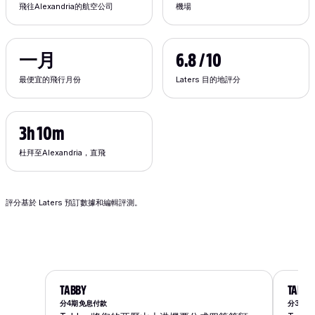
飛往Alexandria的航空公司
機場
一月
6.8 / 10
最便宜的飛行月份
Laters 目的地評分
3h 10m
杜拜至Alexandria，直飛
評分基於 Laters 預訂數據和編輯評測。
TABBY
TAMA
分4期免息付款
分3期免