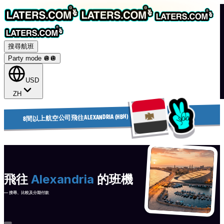
搜尋航班
Party mode 🪩
🪩
USD
ZH
8間以上航空公司飛往ALEXANDRIA (HBH)
飛往
Alexandria
的班機
— 搜尋、比較及分期付款