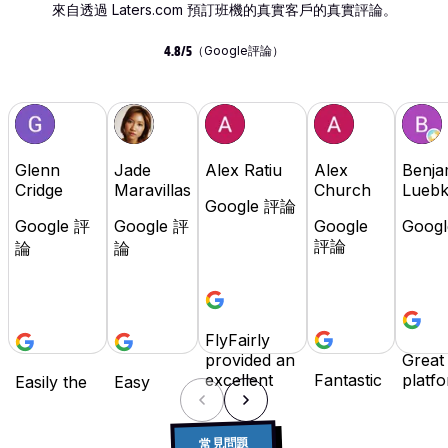
來自透過 Laters.com 預訂班機的真實客戶的真實評論。
（Google評論）
4.8/5
Glenn
Jade
Alex Ratiu
Alex
Benja
Cridge
Maravillas
Church
Lueb
Google 評論
Google 評
Google 評
Google
Goog
評論
論
論
FlyFairly
provided an
Great
excellent
Fantastic
platfo
Easily the
Easy
booking
site. I
Highl
best travel
booking,
experience
travel
reco
booking
flexible
with
often for
as it i
site in the
payment
常見問題