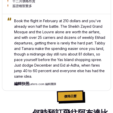
十二月價格昂貴
簽證種類繁多
Book the flight in February at 210 dollars and you've
already won half the battle. The Sheikh Zayed Grand
Mosque and the Louvre alone are worth the airfare,
and with over 25 carriers and dozens of weekly Etihad
departures, getting there is rarely the hard part. Tabby
and Tamara make the spending easier once you land,
though a midrange day still runs about 81 dollars, so
pace yourself before the Yas Island shopping spree.
Just dodge December and Eid al-Adha, when fares
jump 40 to 60 percent and everyone else has had the
same idea.
編輯快照
Laters.com 編輯團隊
價格日曆
何時預訂飛往阿布達比