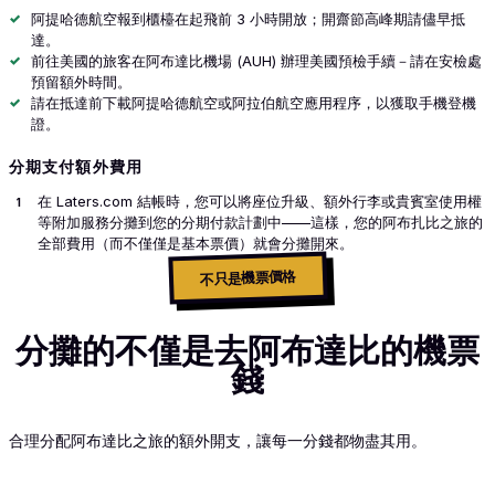
阿提哈德航空報到櫃檯在起飛前 3 小時開放；開齋節高峰期請儘早抵
達。
前往美國的旅客在阿布達比機場 (AUH) 辦理美國預檢手續－請在安檢處
預留額外時間。
請在抵達前下載阿提哈德航空或阿拉伯航空應用程序，以獲取手機登機
證。
分期支付額外費用
在 Laters.com 結帳時，您可以將座位升級、額外行李或貴賓室使用權
等附加服務分攤到您的分期付款計劃中——這樣，您的阿布扎比之旅的
全部費用（而不僅僅是基本票價）就會分攤開來。
不只是機票價格
分攤的不僅是去阿布達比的機票
錢
合理分配阿布達比之旅的額外開支，讓每一分錢都物盡其用。