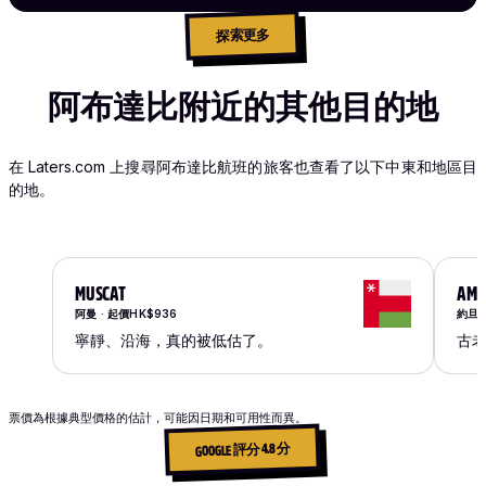
探索更多
阿布達比附近的其他目的地
在 Laters.com 上搜尋阿布達比航班的旅客也查看了以下中東和地區目
的地。
MUSCAT
AM
阿曼 · 起價HK$936
約旦 ·
寧靜、沿海，真的被低估了。
古
票價為根據典型價格的估計，可能因日期和可用性而異。
GOOGLE 評分 4.8 分