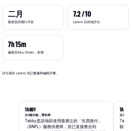
二月
7.2 / 10
最便宜的飛行月份
Laters 目的地評分
7h 15m
倫敦至Abu Dhabi，直飛
評分基於 Laters 預訂數據和編輯評審。
TABBY
TAMA
分4期付款，零利率
分3期免
Tabby是該地區使用最廣泛的「先買後付」
Tam
（BNPL）服務供應商，並已直接整合到
額月