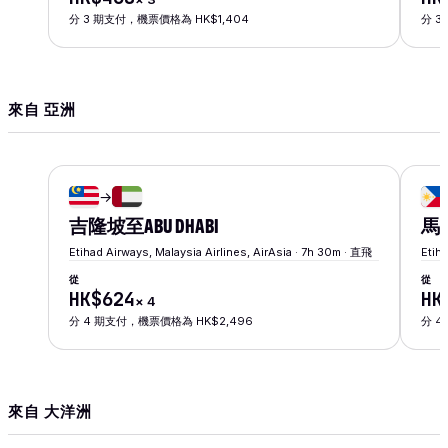
分 3 期支付，機票價格為 HK$1,404
分 3
來自 亞洲
→
吉隆坡
至
ABU DHABI
馬
Etihad Airways, Malaysia Airlines, AirAsia · 7h 30m · 直飛
Etiha
從
從
HK$624
HK
×
4
分 4 期支付，機票價格為 HK$2,496
分 4
來自 大洋洲