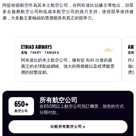
阿提哈德航空作為其本土航空公司，在阿布達比佔據主導地位，但眾
多全服務航空公司和低成本航空公司的鼎力支持，使得競爭保持健
康，大多數主要樞紐的票價都具有真正的競爭力。
ETIHAD AIRWAYS
AIR
直飛 · TABBY · TAMARA
直飛 ·
阿布達比的本土航空公司，擁有從 AUH 出發的最
作
廣泛的全球航線網絡、強大的商務艙以及經濟艙票
迦
價的頻繁促銷。
濟
所有航空公司
650+
在650間以上航空公司預訂機票，按您的方式
航空公司
分期付款。
比較所有航空公司
→