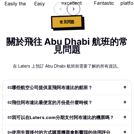
excellent
Fantastic
platfo
Easily the
Easy
booking
site. I
Highl
best travel
booking,
experience
travel
reco
booking
flexible
with
often for
as it i
site in the
payment
常見問題
competitive
work,
user
industry! It
options
prices and
and while
friend
has
and I
responsive
there are
buy 
關於飛往 Abu Dhabi 航班的常
everything,
really
customer
many
pay la
flexibility
love that I
見問題
support.
booking
optio
with
can
The
sites, Fly
availa
payment,
spread
process
Fairly has
wished
super-easy
the cost
在 Laters 上預訂 Abu Dhabi 航班前需要了解的所有資訊。
was smooth
become
shows
to navigate
of my
and hassle-
my 'go
info 
and
flight!
free. Highly
to' since
to dec
extremely
This is
recommend!
it
for be
intuitive.
great
哪些航空公司提供直飛阿布達比的航班？
01
launched.
price
Definitely
especially
閱讀完整評
I love the
date r
my go to
for long
飛往阿布達比最便宜的月份是什麼時候？
02
論
→
ease of
👍👍
for all my
haul
the site,
travel from
flights.
love the
now on.
我可以在Laters.com分期支付阿布達比的機票嗎？
閱讀
03
閱讀完整
flexible
論
→
閱讀完整評
評論
→
payment
使用先買後付的方式購買機票會影響我的信用評分
04