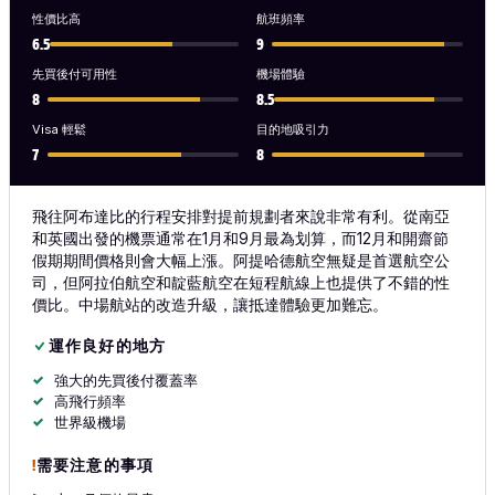
性價比高
航班頻率
6.5
9
先買後付可用性
機場體驗
8
8.5
Visa 輕鬆
目的地吸引力
7
8
飛往阿布達比的行程安排對提前規劃者來說非常有利。從南亞
和英國出發的機票通常在1月和9月最為划算，而12月和開齋節
假期期間價格則會大幅上漲。阿提哈德航空無疑是首選航空公
司，但阿拉伯航空和靛藍航空在短程航線上也提供了不錯的性
價比。中場航站的改造升級，讓抵達體驗更加難忘。
運作良好的地方
強大的先買後付覆蓋率
高飛行頻率
世界級機場
需要注意的事項