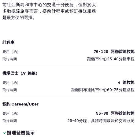
前往亞斯島和市中心的交通十分便捷，但對於大
多數抵達旅客而言，搭乘計程車或預訂接送服務
是最方便的選擇。
運輸
計程車
費用（約）
70-120 阿聯酋迪拉姆
飛行時間
距離市中心25-40分鐘車程
機場巴士（A1 路線）
4 迪拉姆
距離阿布達比市中心60-75分鐘路程
預約 Careem/Uber
55-90 阿聯酋迪拉姆
25-40分鐘，具體時間取決於交通狀況
辦理登機提示