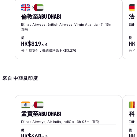
→
倫敦
至
ABU DHABI
法
Etihad Airways, British Airways, Virgin Atlantic · 7h 15m ·
Etih
直飛
從
從
HK$819
HK
×
4
分 4 期支付，機票價格為 HK$3,276
分 4
來自 中亞及印度
→
孟買
至
ABU DHABI
科
Etihad Airways, Air India, IndiGo · 3h 05m · 直飛
Etih
從
從
HK$468
HK
×
3