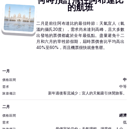
的航班
二月是前往阿布達比的最佳時節：天氣宜人（氣
溫約攝氏20度），需求尚未達到高峰，且大多數
出發地的票價都處於全年最低點。盡量避免十二
月和六月的宰牲節假期，屆時票價會比平均高出
40%至60%，而且機票很快就會售罄。
月份
一月
價格區間
中
需求
中等
旅遊備註
新年過後客流減少；宜人的天氣吸引休閒旅客。
二月
經濟
低
最便宜的月份；天氣理想，濕度低，人少。