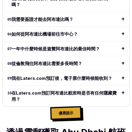
論
→
methods,
嗎？
great to
see the
adoption
我需要簽證才能去阿布達比嗎？
05
of crypto
in this
如何從阿布達比機場前往市中心？
06
space.
Simple,
clean,
一年中什麼時候是遊覽阿布達比的最佳時間？
07
above all
easy and
從倫敦飛往阿布達比需要多長時間？
08
does
exactly
what I
我在Laters.com預訂後，電子票什麼時候能收到？
09
want and
what I
在Laters.com預訂阿布達比航班時是否有任何隱藏費
10
need.
用？
閱讀完整
評論
→
優惠提示