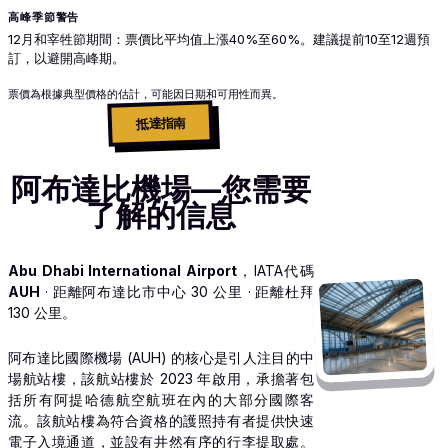
高峰季節警告
12月和宰牲節期間：票價比平均值上漲40%至60%。建議提前10至12週預
訂，以避開高峰期。
票價為根據典型價格的估計，可能因日期和可用性而異。
抵達指南
阿布達比機場—您需要
了解的信息
Abu Dhabi International Airport
，IATA代碼
AUH
· 距離阿布達比市中心 30 公里 · 距離杜拜
130 公里。
阿布達比國際機場 (AUH) 的核心是引人注目的中
場航站樓，該航站樓於 2023 年啟用，承擔著包
括所有阿提哈德航空航班在內的大部分國際客
流。該航站樓為符合資格的護照持有者提供快速
電子入境通道，並設有井然有序的行李提取處。