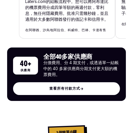
Laters.com的結帳流程中。您可以將阿布達比
無需事
的機票費用分成四筆等額的兩週付款，零利
驗證
息，無任何隱藏費用。批准只需幾秒鐘，並且
子機
適用於大多數阿聯酋發行的借記卡和信用卡。
在阿聯
在阿聯酋、沙烏地阿拉伯、科威特、巴林、卡達有售
全部40多家供應商
40+
分擔費用、分 4 期支付，或透過單一結帳
中的 40 多家供應商分期支付更大額的機
供應商
票費用。
查看所有付款方式
→
3 個簡單步驟