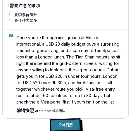
需要注意的事项
夏季票价飙升
签证种类繁多
Once you're through immigration at Almaty
International, a USD 23 daily budget buys a surprising
amount of good living, and a spa day at Tau Spa costs
less than a London lunch. The Tian Shan mountains sit
right there behind the grid-pattern streets, waiting for
anyone willing to look past the airport queues. Dubai
gets you in for USD 220 in under four hours, London
for USD 520 over 9h 30m, and Air Astana ties it all
together whichever route you pick. Visa-free entry
runs to about 60 countries for up to 30 days, but
check the e-Visa portal first if yours isn't on the list.
编辑快照
Laters.com 编辑团队
价格日历