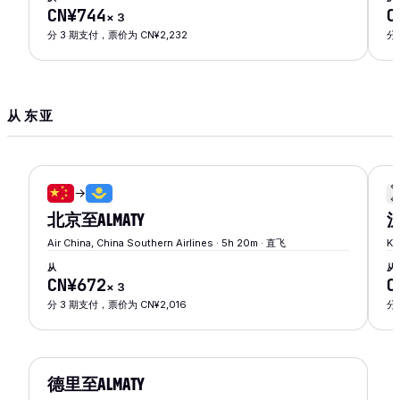
CN¥744
C
×
3
分 3 期支付，票价为 CN¥2,232
分
从 东亚
→
北京
至
ALMATY
Air China, China Southern Airlines · 5h 20m · 直飞
Ko
从
从
CN¥672
C
×
3
分 3 期支付，票价为 CN¥2,016
分
德里
至
ALMATY