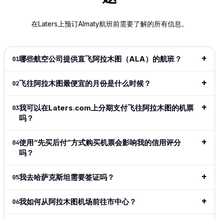
super-easy
the cost
The
Fairly has
availa
to navigate
of my
process
become
wished
在Laters上预订Almaty航班前需要了解的所有信息。
and
flight!
was smooth
my 'go
shows
extremely
This is
and hassle-
to' since
info 
intuitive.
great
free. Highly
it
to dec
Definitely
especially
recommend!
launched.
for be
哪些航空公司提供直飞阿拉木图（ALA）的航班？
01
my go to
for long
I love the
price
阅读完整评
for all my
haul
ease of
date r
飞往阿拉木图最便宜的月份是什么时候？
02
价
→
travel from
flights.
the site,
👍👍
now on.
love the
阅读完整
flexible
我可以在Laters.com上分期支付飞往阿拉木图的机票
阅读
03
阅读完整评
评价
→
payment
吗？
价
→
价
→
methods,
great to
使用“先买后付”方式购买机票会影响我的信用评分
04
see the
吗？
adoption
of crypto
in this
我去哈萨克斯坦需要签证吗？
05
space.
Simple,
我如何从阿拉木图机场前往市中心？
06
clean,
above all