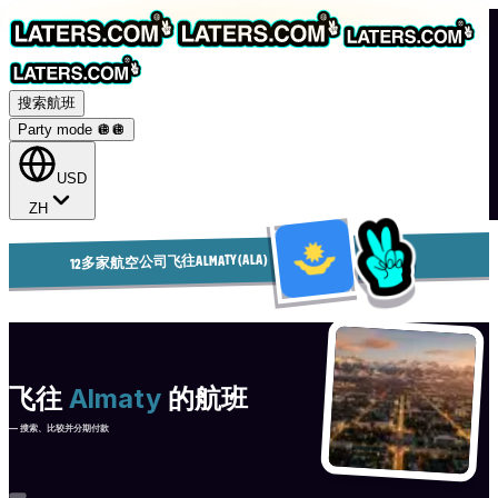
搜索航班
Party mode 🪩
🪩
USD
ZH
12多家航空公司飞往ALMATY (ALA)
飞往
Almaty
的航班
— 搜索、比较并分期付款