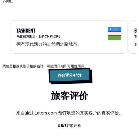
的地。
TASHKENT
BI
乌兹别克斯坦 · 起价CN¥1,296
吉
拥有现代活力的古丝绸之路城市。
通
票价是根据典型价格的估计，可能因日期和可用性而异。
谷歌评分 4.8 分
旅客评价
来自通过 Laters.com 预订航班的真实客户的真实评价。
谷歌评价
4.8/5