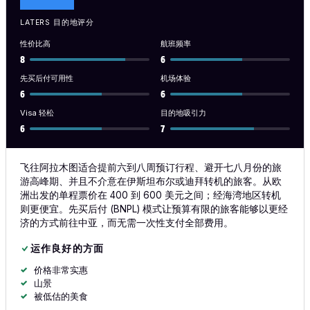
LATERS 目的地评分
性价比高
航班频率
8
6
先买后付可用性
机场体验
6
6
Visa 轻松
目的地吸引力
6
7
飞往阿拉木图适合提前六到八周预订行程、避开七八月份的旅
游高峰期、并且不介意在伊斯坦布尔或迪拜转机的旅客。从欧
洲出发的单程票价在 400 到 600 美元之间；经海湾地区转机
则更便宜。先买后付 (BNPL) 模式让预算有限的旅客能够以更经
济的方式前往中亚，而无需一次性支付全部费用。
运作良好的方面
价格非常实惠
山景
被低估的美食