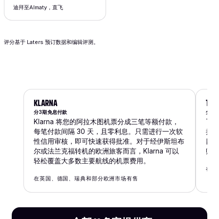
迪拜至Almaty，直飞
评分基于 Laters 预订数据和编辑评测。
KLARNA
TAB
分3期免息付款
分4
Klarna 将您的阿拉木图机票分成三笔等额付款，
Ta
每笔付款间隔 30 天，且零利息。只需进行一次软
拉
性信用审核，即可快速获得批准。对于经伊斯坦布
四
尔或法兰克福转机的欧洲旅客而言，Klarna 可以
账
轻松覆盖大多数主要航线的机票费用。
在阿
在英国、德国、瑞典和部分欧洲市场有售