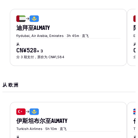
→
迪拜
至
ALMATY
flydubai, Air Arabia, Emirates · 3h 45m · 直飞
Et
从
从
CN¥528
C
×
3
分 3 期支付，票价为 CN¥1,584
分
从 欧洲
→
伊斯坦布尔
至
ALMATY
Turkish Airlines · 5h 10m · 直飞
Tu
从
从