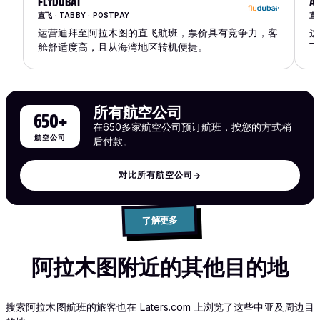
FLYDUBAI
AI
直飞 · TABBY · POSTPAY
直飞
运营迪拜至阿拉木图的直飞航班，票价具有竞争力，客
这
舱舒适度高，且从海湾地区转机便捷。
飞
所有航空公司
650+
在650多家航空公司预订航班，按您的方式稍
航空公司
后付款。
对比所有航空公司
→
了解更多
阿拉木图附近的其他目的地
搜索阿拉木图航班的旅客也在 Laters.com 上浏览了这些中亚及周边目