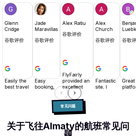
Glenn
Jade
Alex Ratiu
Alex
Benja
Cridge
Maravillas
Church
Lueb
谷歌评价
谷歌评价
谷歌评价
谷歌评价
谷歌
FlyFairly
Easily the
Easy
provided an
Fantastic
Great
best travel
booking,
excellent
site. I
platfo
booking
flexible
booking
travel
Highl
site in the
payment
experience
often for
reco
industry! It
options
with
work,
as it i
常见问题
has
and I
competitive
and while
user
everything,
really
prices and
there are
friend
flexibility
love that I
responsive
many
buy 
关于飞往Almaty的航班常见问
with
can
customer
booking
pay la
题
payment,
spread
support.
sites, Fly
optio