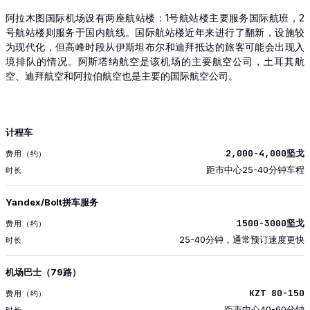
阿拉木图国际机场设有两座航站楼：1号航站楼主要服务国际航班，2
号航站楼则服务于国内航线。国际航站楼近年来进行了翻新，设施较
为现代化，但高峰时段从伊斯坦布尔和迪拜抵达的旅客可能会出现入
境排队的情况。阿斯塔纳航空是该机场的主要航空公司，土耳其航
空、迪拜航空和阿拉伯航空也是主要的国际航空公司。
交通
计程车
费用（约）
2,000-4,000坚戈
时长
距市中心25-40分钟车程
Yandex/Bolt拼车服务
1500-3000坚戈
25-40分钟，通常预订速度更快
机场巴士（79路）
KZT 80-150
距市中心40-60分钟