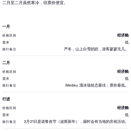
二月至二月虽然寒冷，但票价便宜。
月份
一月
价格区间
经济舱
需求
低
旅行备注
严冬，山上白雪皑皑，游客寥寥无几。
二月
经济舱
低
Medeu 溜冰场状态最佳；票价最低。
行进
经济舱
低
3月21日是诺鲁孜节（波斯新年），届时会有当地的庆祝活动。