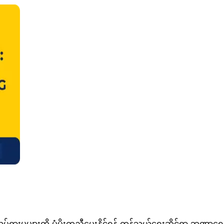
မှုများကို ပံ့ပိုးကူညီပေးနိုင်ရန် ကုန်သွယ်ရေးဆိုင်ရာ ဘဏ္ဍာရေး 