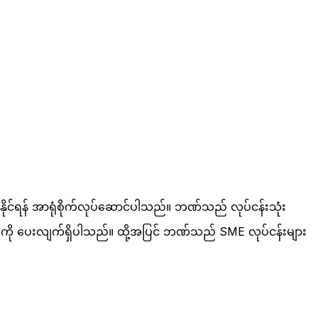
းနိုင်ရန် အာရုံစိုက်လုပ်ဆောင်ပါသည်။ ဘဏ်သည် လုပ်ငန်းသုံး
ျားကို ပေးလျက်ရှိပါသည်။ ထို့အပြင် ဘဏ်သည် SME လုပ်ငန်းများ