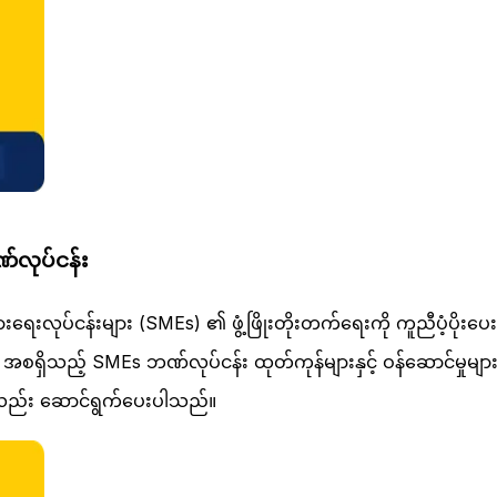
်လုပ်ငန်း
ရေးလုပ်ငန်းများ (SMEs) ၏ ဖွံ့ဖြိုးတိုးတက်ရေးကို ကူညီပံ့ပိုးပေ
ေ အစရှိသည့် SMEs ဘဏ်လုပ်ငန်း ထုတ်ကုန်များနှင့် ဝန်ဆောင်မှုမ
ုလည်း ဆောင်ရွက်ပေးပါသည်။