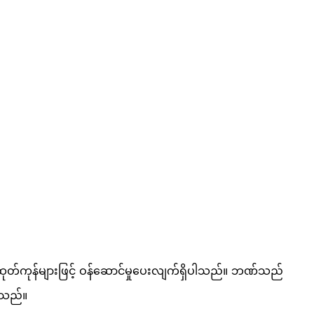
 ထုတ်ကုန်များဖြင့် ဝန်ဆောင်မှုပေးလျက်ရှိပါသည်။ ဘဏ်သည်
ပါသည်။