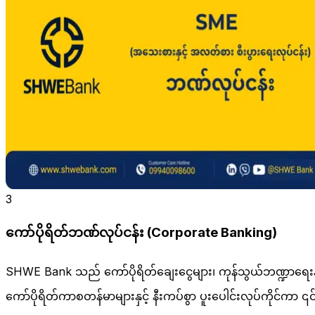
3
ကော်ပိုရိတ်ဘဏ်လုပ်ငန်း (Corporate Banking)
SHWE Bank သည် ကော်ပိုရိတ်ချေးငွေများ၊ ကုန်သွယ်ဘဏ္ဍာရေးနှင
ကော်ပိုရိတ်ကာစတန်မာများနှင့် နီးကပ်စွာ ပူးပေါင်းလုပ်ကိုင်ကာ