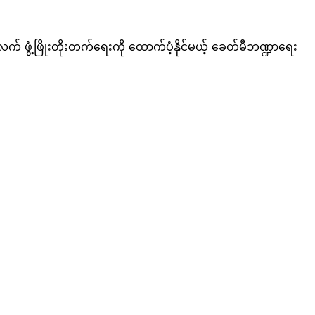
် ဖွံ့ဖြိုးတိုးတက်ရေးကို ထောက်ပံ့နိုင်မယ့် ခေတ်မီဘဏ္ဍာရေး