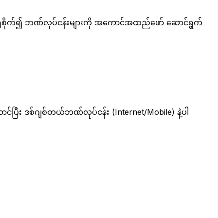
ာရုံစိုက်၍ ဘဏ်လုပ်ငန်းများကို အကောင်အထည်ဖော် ဆောင်ရွက်
င်ပြီး ဒစ်ဂျစ်တယ်ဘဏ်လုပ်ငန်း (Internet/Mobile) နဲ့ပါ