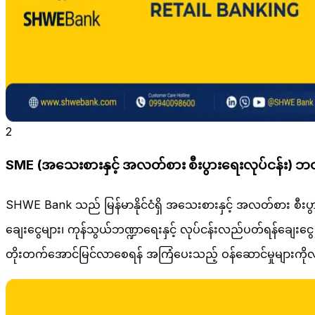
2
SME (အသေးစားနှင့် အလတ်စား စီးပွားရေးလုပ်ငန်း) ဘဏ
SHWE Bank သည် မြန်မာနိုင်ငံရှိ အသေးစားနှင့် အလတ်စား စီးပွား
ချေးငွေများ၊ ကုန်သွယ်ဘဏ္ဍာရေးနှင့် လုပ်ငန်းလည်ပတ်ရန်ချေးငွ
တိုးတက်အောင်မြင်လာစေရန် အကြံပေးသည့် ဝန်ဆောင်မှုများကိ