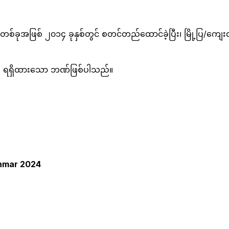
ခုအဖြစ် ၂၀၁၄ ခုနှစ်တွင် စတင်တည်ထောင်ခဲ့ပြီး၊ မြို့ပြ/ကျေးလက
လည်း ရရှိထားသော ဘဏ်ဖြစ်ပါသည်။
anmar 2024