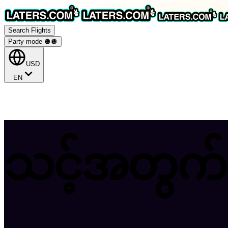
Search Flights
Party mode 🪩
🪩
USD
EN
သင့်အတွက်