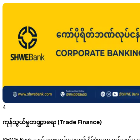
4
ကုန်သွယ်မှုဘဏ္ဍာရေး (Trade Finance)
SHWE Bank သည် ကာစတန်မာများ၏ နိုင်ငံတကာ ကုန်သွယ်မှု လှုပ်ရှား