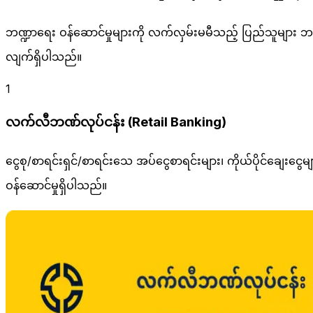
ဘဏ္ဍာရေး ဝန်ဆောင်မှုများကို လက်လှမ်းမမီသည့် ပြည်သူများ ဘ
လျက်ရှိပါသည်။
1
လက်လီဘဏ်လုပ်ငန်း (Retail Banking)
ငွေစု/စာရင်းရှင်/စာရင်းသေ အပ်ငွေစာရင်းများ၊ ကိုယ်ပိုင်ချေး
ဝန်ဆောင်မှုရှိပါသည်။