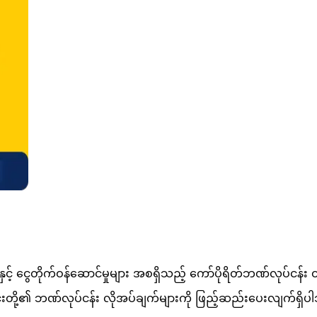
့် ငွေတိုက်ဝန်ဆောင်မှုများ အစရှိသည့် ကော်ပိုရိတ်ဘဏ်လုပ်ငန်း
 ၎င်းတို့၏ ဘဏ်လုပ်ငန်း လိုအပ်ချက်များကို ဖြည့်ဆည်းပေးလျက်ရှိ