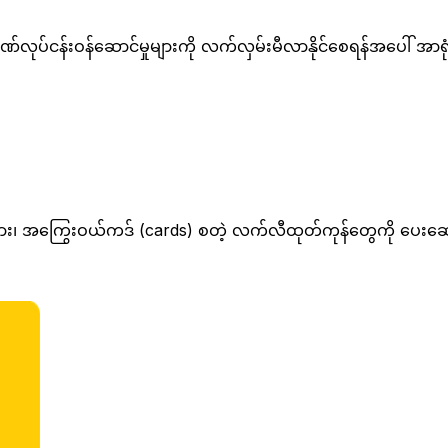
ဏ်လုပ်ငန်းဝန်ဆောင်မှုများကို လက်လှမ်းမီလာနိုင်စေရန်အပေါ် အ
ငွေများ၊ အကြွေးဝယ်ကဒ် (cards) စတဲ့ လက်လီထုတ်ကုန်တွေကို ပေးဆော