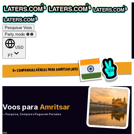
Pesquisar Voos
Party mode 🪩
🪩
USD
PT
8+ COMPANHIAS AÉREAS PARA AMRITSAR (ATQ)
Voos para
Amritsar
— Pesquise, Compare e Pague em Parcelas