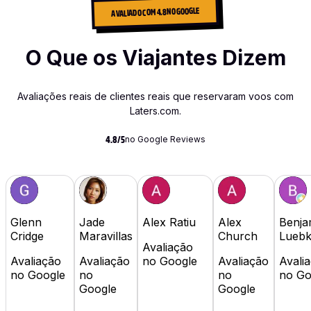
AVALIADO COM 4.8 NO GOOGLE
O Que os Viajantes Dizem
Avaliações reais de clientes reais que reservaram voos com
Laters.com.
no Google Reviews
4.8/5
Glenn
Jade
Alex Ratiu
Alex
Benja
Cridge
Maravillas
Church
Lueb
Avaliação
Avaliação
Avaliação
no Google
Avaliação
Avali
no Google
no
no
no Go
Google
Google