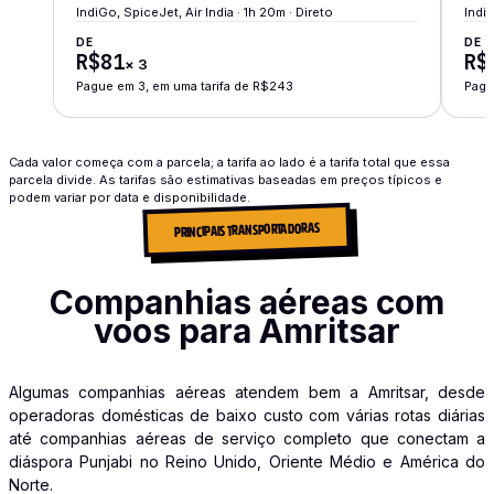
IndiGo, SpiceJet, Air India · 1h 20m · Direto
IndiG
DE
DE
R$81
R$
×
3
Pague em 3, em uma tarifa de R$243
Pagu
Cada valor começa com a parcela; a tarifa ao lado é a tarifa total que essa
parcela divide. As tarifas são estimativas baseadas em preços típicos e
podem variar por data e disponibilidade.
PRINCIPAIS TRANSPORTADORAS
Companhias aéreas com
voos para Amritsar
Algumas companhias aéreas atendem bem a Amritsar, desde
operadoras domésticas de baixo custo com várias rotas diárias
até companhias aéreas de serviço completo que conectam a
diáspora Punjabi no Reino Unido, Oriente Médio e América do
Norte.