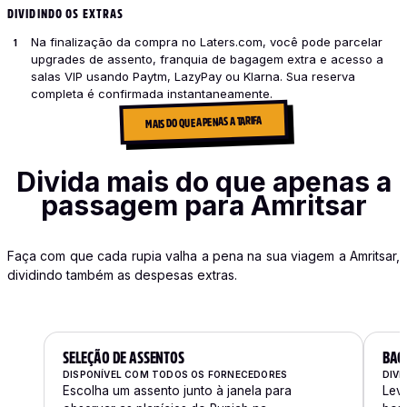
DIVIDINDO OS EXTRAS
Na finalização da compra no Laters.com, você pode parcelar
upgrades de assento, franquia de bagagem extra e acesso a
salas VIP usando Paytm, LazyPay ou Klarna. Sua reserva
completa é confirmada instantaneamente.
MAIS DO QUE APENAS A TARIFA
Divida mais do que apenas a
passagem para Amritsar
Faça com que cada rupia valha a pena na sua viagem a Amritsar,
dividindo também as despesas extras.
SELEÇÃO DE ASSENTOS
BAG
DISPONÍVEL COM TODOS OS FORNECEDORES
DIVI
Escolha um assento junto à janela para
Leve