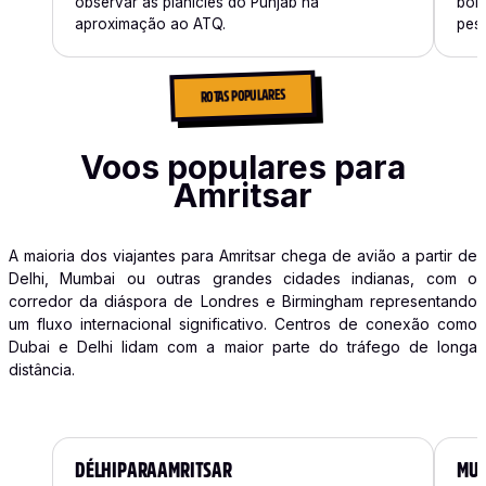
observar as planícies do Punjab na
bor
aproximação ao ATQ.
pes
ROTAS POPULARES
Voos populares para
Amritsar
A maioria dos viajantes para Amritsar chega de avião a partir de
Delhi, Mumbai ou outras grandes cidades indianas, com o
corredor da diáspora de Londres e Birmingham representando
um fluxo internacional significativo. Centros de conexão como
Dubai e Delhi lidam com a maior parte do tráfego de longa
distância.
DÉLHI
PARA
AMRITSAR
MU