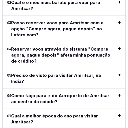
completa
→
Qual é o mês mais barato para voar para
02
now on.
flights.
the site,
Amritsar?
love the
Leia a
Leia a
Leia a
flexible
anális
análise
análise
payment
compl
Posso reservar voos para Amritsar com a
03
completa
completa
methods,
opção "Compre agora, pague depois" no
→
→
great to
Laters.com?
see the
adoption
Reservar voos através do sistema "Compre
of crypto
04
in this
agora, pague depois" afeta minha pontuação
space.
de crédito?
Simple,
clean,
Preciso de visto para visitar Amritsar, na
05
above all
Índia?
easy and
does
exactly
Como faço para ir do Aeroporto de Amritsar
06
what I
ao centro da cidade?
want and
what I
Qual a melhor época do ano para visitar
07
need.
Amritsar?