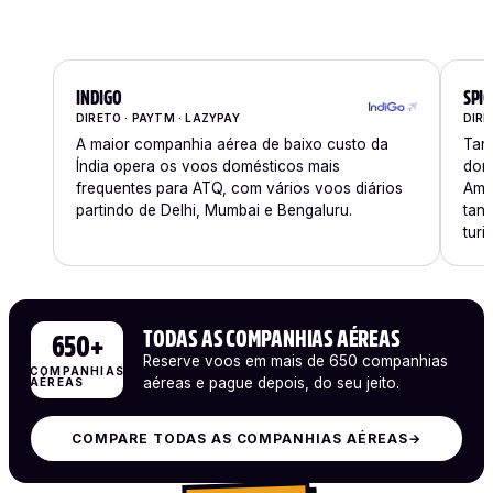
INDIGO
SPIC
DIRETO · PAYTM · LAZYPAY
DIRE
A maior companhia aérea de baixo custo da
Tari
Índia opera os voos domésticos mais
domé
frequentes para ATQ, com vários voos diários
Amri
partindo de Delhi, Mumbai e Bengaluru.
tant
turis
TODAS AS COMPANHIAS AÉREAS
650+
Reserve voos em mais de 650 companhias
COMPANHIAS
aéreas e pague depois, do seu jeito.
AÉREAS
COMPARE TODAS AS COMPANHIAS AÉREAS
→