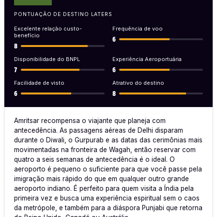
PONTUAÇÃO DE DESTINO LATERS
Excelente relação custo-
Frequência de voo
benefício
6
8
Disponibilidade do BNPL
Experiência Aeroportuária
7
6
Facilidade de visto
Atrativo do destino
6
8
Amritsar recompensa o viajante que planeja com
antecedência. As passagens aéreas de Delhi disparam
durante o Diwali, o Gurpurab e as datas das cerimônias mais
movimentadas na fronteira de Wagah, então reservar com
quatro a seis semanas de antecedência é o ideal. O
aeroporto é pequeno o suficiente para que você passe pela
imigração mais rápido do que em qualquer outro grande
aeroporto indiano. É perfeito para quem visita a Índia pela
primeira vez e busca uma experiência espiritual sem o caos
da metrópole, e também para a diáspora Punjabi que retorna