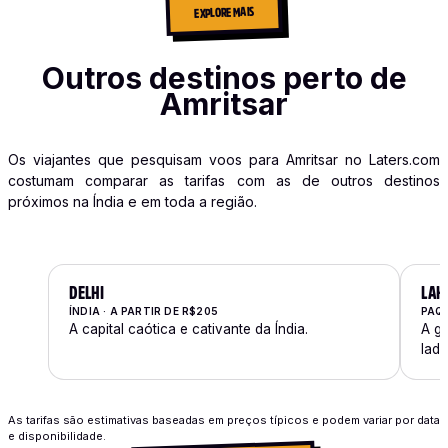
EXPLORE MAIS
Outros destinos perto de
Amritsar
Os viajantes que pesquisam voos para Amritsar no Laters.com
costumam comparar as tarifas com as de outros destinos
próximos na Índia e em toda a região.
DELHI
LAH
ÍNDIA · A PARTIR DE R$205
PAQU
A capital caótica e cativante da Índia.
A gr
lado
As tarifas são estimativas baseadas em preços típicos e podem variar por data
e disponibilidade.