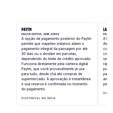
PAYTM
LAZYP
PAGUE DEPOIS, SEM JUROS.
PAGUE 
A opção de pagamento posterior do Paytm
A Laz
permite que viajantes indianos adiem o
Amrits
pagamento integral da passagem por até
com a
30 dias ou o dividam em parcelas,
compr
dependendo do limite de crédito aprovado.
seman
Funciona diretamente pela carteira digital
rápid
Paytm, que você provavelmente já usa
pontu
para tudo, desde chá até compras de
para 
supermercado. A aprovação é instantânea
antec
e sua reserva é confirmada no momento
pereg
do pagamento.
DISPO
DISPONÍVEL NA ÍNDIA