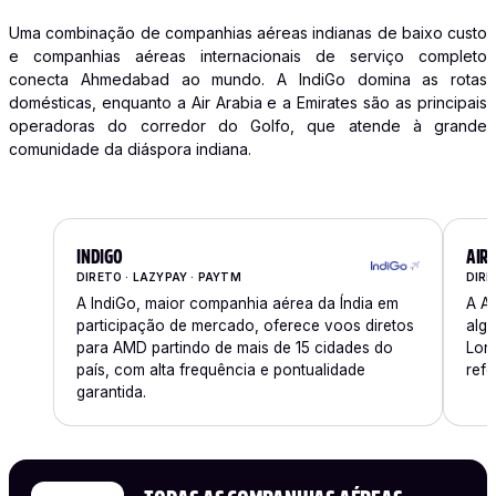
Uma combinação de companhias aéreas indianas de baixo custo
e companhias aéreas internacionais de serviço completo
conecta Ahmedabad ao mundo. A IndiGo domina as rotas
domésticas, enquanto a Air Arabia e a Emirates são as principais
operadoras do corredor do Golfo, que atende à grande
comunidade da diáspora indiana.
INDIGO
AIR 
DIRETO · LAZYPAY · PAYTM
DIRE
A IndiGo, maior companhia aérea da Índia em
A Ai
participação de mercado, oferece voos diretos
algu
para AMD partindo de mais de 15 cidades do
Lon
país, com alta frequência e pontualidade
refe
garantida.