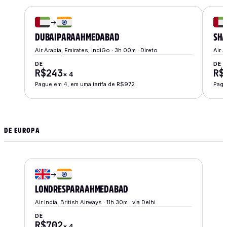
→
DUBAI
PARA
AHMEDABAD
SHA
Air Arabia, Emirates, IndiGo · 3h 00m · Direto
Air A
DE
DE
R$243
R$
×
4
Pague em 4, em uma tarifa de R$972
Pagu
DE EUROPA
→
LONDRES
PARA
AHMEDABAD
Air India, British Airways · 11h 30m · via Delhi
DE
R$702
×
4