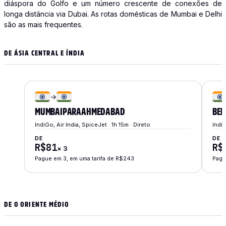
diáspora do Golfo e um número crescente de conexões de
longa distância via Dubai. As rotas domésticas de Mumbai e Delhi
são as mais frequentes.
DE ÁSIA CENTRAL E ÍNDIA
→
MUMBAI
PARA
AHMEDABAD
BEN
IndiGo, Air India, SpiceJet · 1h 15m · Direto
IndiG
DE
DE
R$81
R$
×
3
Pague em 3, em uma tarifa de R$243
Pagu
DE O ORIENTE MÉDIO