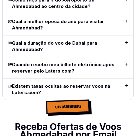
06
does
Ahmedabad ao centro da cidade?
exactly
what I
Qual a melhor época do ano para visitar
07
want and
Ahmedabad?
what I
need.
Qual a duração do voo de Dubai para
08
Leia a
Ahmedabad?
análise
completa
Quando recebo meu bilhete eletrônico após
09
→
reservar pelo Laters.com?
Existem taxas ocultas ao reservar voos na
10
Laters.com?
ALERTAS DE OFERTAS
Receba Ofertas de Voos
Ahmedabad por Email