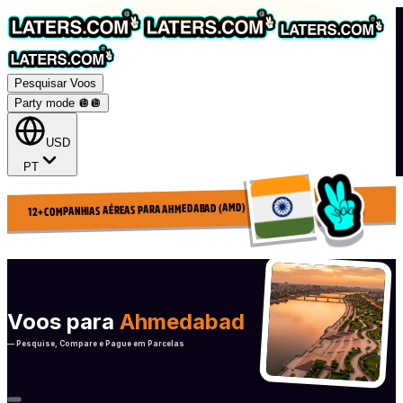
Pesquisar Voos
Party mode 🪩
🪩
USD
PT
12+ COMPANHIAS AÉREAS PARA AHMEDABAD (AMD)
Voos para
Ahmedabad
— Pesquise, Compare e Pague em Parcelas