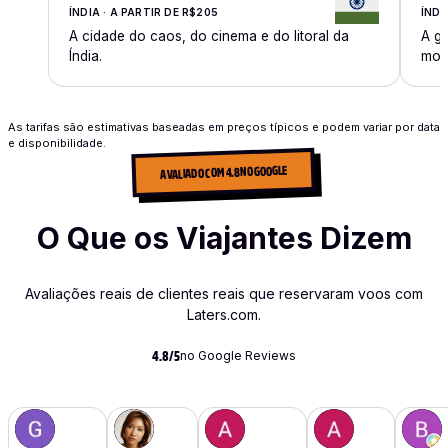
ÍNDIA · A PARTIR DE R$205
ÍNDI
A cidade do caos, do cinema e do litoral da
A g
Índia.
mode
As tarifas são estimativas baseadas em preços típicos e podem variar por data
e disponibilidade.
AVALIADO COM 4.8 NO GOOGLE
O Que os Viajantes Dizem
Avaliações reais de clientes reais que reservaram voos com
Laters.com.
no Google Reviews
4.8/5