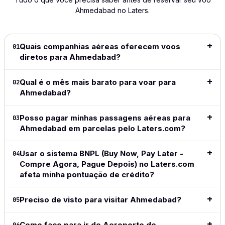
to navigate
the cost
process
Fairly has
wished
Ahmedabad no Laters.
and
of my
was smooth
become
shows
extremely
flight!
and hassle-
my 'go
info 
intuitive.
This is
free. Highly
to' since
to dec
Definitely
great
recommend!
it
for be
Quais companhias aéreas oferecem voos
01
my go to
especially
launched.
price
diretos para Ahmedabad?
Leia a
for all my
for long
I love the
date r
análise
travel from
haul
ease of
👍👍
completa
→
Qual é o mês mais barato para voar para
02
now on.
flights.
the site,
Ahmedabad?
love the
Leia a
Leia a
Leia a
flexible
anális
análise
análise
payment
compl
Posso pagar minhas passagens aéreas para
03
completa
completa
methods,
Ahmedabad em parcelas pelo Laters.com?
→
→
great to
see the
Usar o sistema BNPL (Buy Now, Pay Later -
adoption
04
Compre Agora, Pague Depois) no Laters.com
of crypto
in this
afeta minha pontuação de crédito?
space.
Simple,
Preciso de visto para visitar Ahmedabad?
05
clean,
above all
easy and
Como faço para ir do Aeroporto de