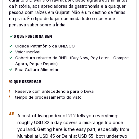
durante o Diwali e o Navratri. A cidade agrada aos amantes
da história, aos apreciadores da gastronomia e a qualquer
pessoa com raízes em Gujarat. Não é um destino de férias
na praia. É o tipo de lugar que muda tudo o que você
pensava saber sobre a Índia.
O QUE FUNCIONA BEM
Cidade Patrimônio da UNESCO
Valor incrível
Cobertura robusta do BNPL (Buy Now, Pay Later - Compre
Agora, Pague Depois)
Rica Cultura Alimentar
O QUE OBSERVAR
Reserve com antecedência para o Diwali.
tempo de processamento do visto
A cost-of-living index of 21.2 tells you everything:
roughly USD 32 a day covers a mid-range trip once
you land. Getting here is the easy part, especially from
Mumbai at USD 45 or Delhi at USD 55, both under two