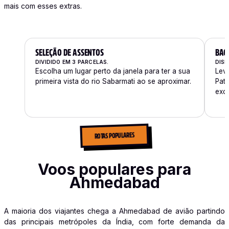
mais com esses extras.
SELEÇÃO DE ASSENTOS
BAG
DIVIDIDO EM 3 PARCELAS.
DISP
Escolha um lugar perto da janela para ter a sua
Leve
primeira vista do rio Sabarmati ao se aproximar.
Pat
exc
ROTAS POPULARES
Voos populares para
Ahmedabad
A maioria dos viajantes chega a Ahmedabad de avião partindo
das principais metrópoles da Índia, com forte demanda da