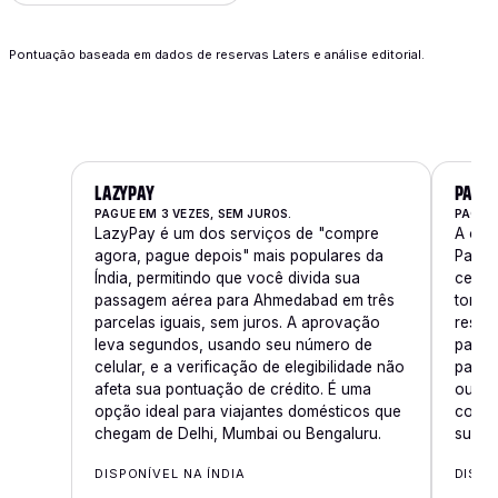
Pontuação baseada em dados de reservas Laters e análise editorial.
LAZYPAY
PAYT
PAGUE EM 3 VEZES, SEM JUROS.
PAGUE
LazyPay é um dos serviços de "compre
A opç
agora, pague depois" mais populares da
Paytm 
Índia, permitindo que você divida sua
cente
passagem aérea para Ahmedabad em três
torna
parcelas iguais, sem juros. A aprovação
reser
leva segundos, usando seu número de
passa
celular, e a verificação de elegibilidade não
pagam
afeta sua pontuação de crédito. É uma
ou à 
opção ideal para viajantes domésticos que
conve
chegam de Delhi, Mumbai ou Bengaluru.
suas 
DISPONÍVEL NA ÍNDIA
DISPO