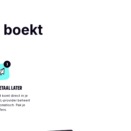
 boekt
3
BETAAL LATER
 komt direct in je
L-provider beheert
omatisch. Pak je
fers.