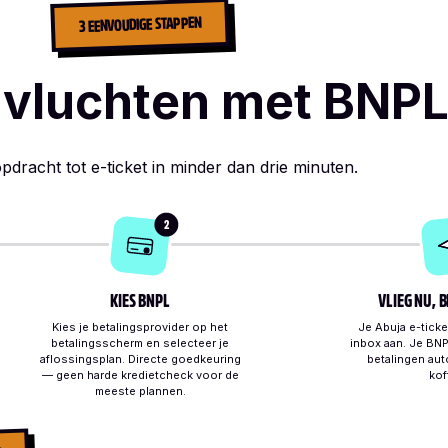
3 EENVOUDIGE STAPPEN
-vluchten met BNPL
dracht tot e-ticket in minder dan drie minuten.
2
KIES BNPL
VLIEG NU, 
Kies je betalingsprovider op het
Je Abuja e-ticket
betalingsscherm en selecteer je
inbox aan. Je BNP
aflossingsplan. Directe goedkeuring
betalingen aut
— geen harde kredietcheck voor de
kof
meeste plannen.