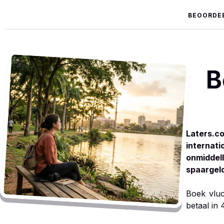
BEOORDE
B
Laters.c
internat
onmiddel
spaargeld
Boek vluc
betaal in 