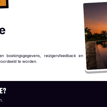
K
e
n boekingsgegevens, reizigersfeedback en
eoordeeld te worden.
RE?
n.