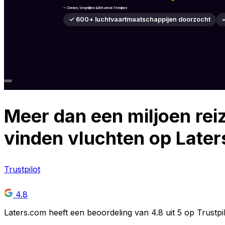
— Zoeken, Vergelijken & Betalen in Termijnen
✓ 600+ luchtvaartmaatschappijen doorzocht
✓
Meer dan
een miljoen
reiz
vinden vluchten op Late
Trustpilot
4.8
Laters.com heeft een beoordeling van 4.8 uit 5 op Trustpil