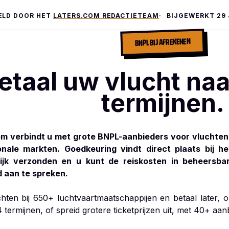
ELD DOOR HET
LATERS.COM REDACTIETEAM
BIJGEWERKT
29 
BNPL BIJ AFREKENEN
etaal uw vlucht naa
termijnen.
om verbindt u met grote BNPL-aanbieders voor vluchten
ionale markten. Goedkeuring vindt direct plaats bij h
lijk verzonden en u kunt de reiskosten in beheersba
 aan te spreken.
hten bij 650+ luchtvaartmaatschappijen en betaal later, 
4 termijnen, of spreid grotere ticketprijzen uit, met 40+ aa