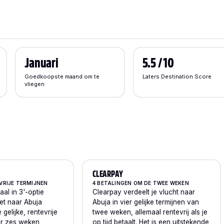
Januari
5.5 / 10
Goedkoopste maand om te
Laters Destination Score
vliegen
CLEARPAY
VRIJE TERMIJNEN
4 BETALINGEN OM DE TWEE WEKEN
aal in 3'-optie
Clearpay verdeelt je vlucht naar
ket naar Abuja
Abuja in vier gelijke termijnen van
e gelijke, rentevrije
twee weken, allemaal rentevrij als je
er zes weken
op tijd betaalt. Het is een uitstekende