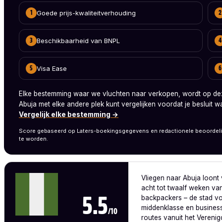
Goede prijs-kwaliteitverhouding
1
2
Beschikbaarheid van BNPL
3
4
Visa Ease
5
6
Elke bestemming waar we vluchten naar verkopen, wordt op de
Abuja met elke andere plek kunt vergelijken voordat je besluit w
Vergelijk elke bestemming →
Score gebaseerd op Laters-boekingsgegevens en redactionele beoordel
te worden.
Vliegen naar Abuja loont
acht tot twaalf weken van
backpackers – de stad vol
5.5
middenklasse en business
/10
routes vanuit het Verenig