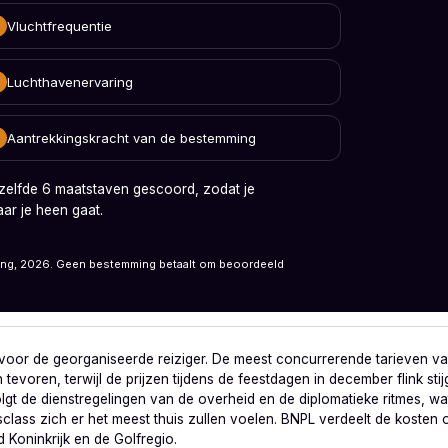
Vluchtfrequentie
Luchthavenervaring
Aantrekkingskracht van de bestemming
zelfde 6 maatstaven gescoord, zodat je
aar je heen gaat.
ing, 2026. Geen bestemming betaalt om beoordeeld
 voor de georganiseerde reiziger. De meest concurrerende tarieven va
 tevoren, terwijl de prijzen tijdens de feestdagen in december flink st
gt de dienstregelingen van de overheid en de diplomatieke ritmes, wat
class zich er het meest thuis zullen voelen. BNPL verdeelt de kosten
d Koninkrijk en de Golfregio.