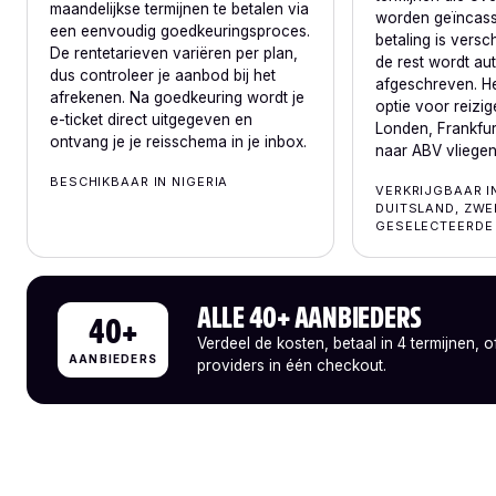
maandelijkse termijnen te betalen via
worden geïncass
een eenvoudig goedkeuringsproces.
betaling is versc
De rentetarieven variëren per plan,
de rest wordt au
dus controleer je aanbod bij het
afgeschreven. He
afrekenen. Na goedkeuring wordt je
optie voor reizig
e-ticket direct uitgegeven en
Londen, Frankfur
ontvang je je reisschema in je inbox.
naar ABV vliegen
BESCHIKBAAR IN NIGERIA
VERKRIJGBAAR IN
DUITSLAND, ZWE
GESELECTEERDE
ALLE 40+ AANBIEDERS
40+
Verdeel de kosten, betaal in 4 termijnen, o
AANBIEDERS
providers in één checkout.