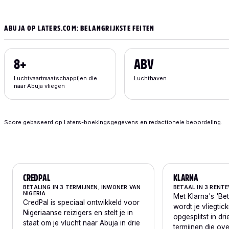
ABUJA OP LATERS.COM: BELANGRIJKSTE FEITEN
8+
ABV
Luchtvaartmaatschappijen die
Luchthaven
naar Abuja vliegen
Score gebaseerd op Laters-boekingsgegevens en redactionele beoordeling.
CREDPAL
KLARNA
BETALING IN 3 TERMIJNEN, INWONER VAN
BETAAL IN 3 RENTE
NIGERIA
Met Klarna's 'Bet
CredPal is speciaal ontwikkeld voor
wordt je vliegtic
Nigeriaanse reizigers en stelt je in
opgesplitst in dri
staat om je vlucht naar Abuja in drie
termijnen die ov