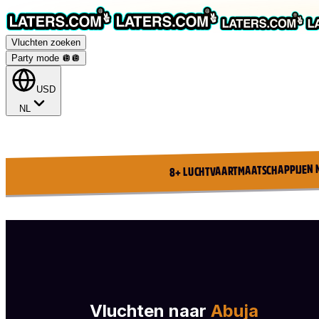
Vluchten zoeken
Party mode 🪩
🪩
USD
NL
8+ LUCHTVAARTMAATSCHAPPIJEN 
Vluchten naar
Abuja