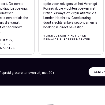
eerd. De eerste
optie voor reizigers uit het Verenigd
huldigd bij boeking,
Koninkrijk die vluchten boeken met
tomatisch
British Airways of Virgin Atlantic via
t is een praktische
Londen Heathrow. Goedkeuring
ers die vanuit
duurt slechts enkele seconden en je
t of Stockholm
boeking is direct bevestigd.
.
VERKRIJGBAAR IN HET VK EN
BEPAALDE EUROPESE MARKTEN.
 HET VK,
DEN EN
 MARKTEN.
BEKIJ
f spreid grotere tarieven uit, met 40+