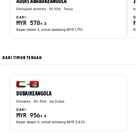
ADDIS ABABA
KE
ANGOLA
J
Ethiopian Airlines · 5h 10m · Terus
Mu
DARI
D
MYR 570
M
×
3
Bayar dalam 3, untuk tambang MYR 1,710
Ba
DARI TIMUR TENGAH
→
DUBAI
KE
ANGOLA
Emirates · 8h 45m · via Dubai
DARI
MYR 956
×
4
Bayar dalam 4, untuk tambang MYR 3,825