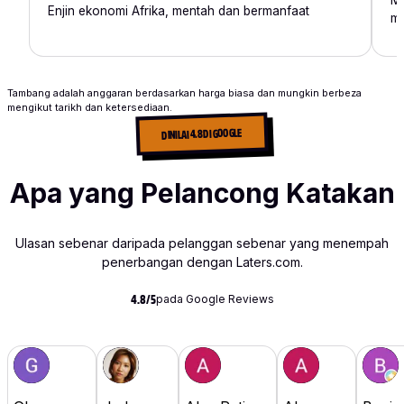
Enjin ekonomi Afrika, mentah dan bermanfaat
ma
Tambang adalah anggaran berdasarkan harga biasa dan mungkin berbeza
mengikut tarikh dan ketersediaan.
DINILAI 4.8 DI GOOGLE
Apa yang Pelancong Katakan
Ulasan sebenar daripada pelanggan sebenar yang menempah
penerbangan dengan Laters.com.
pada Google Reviews
4.8/5