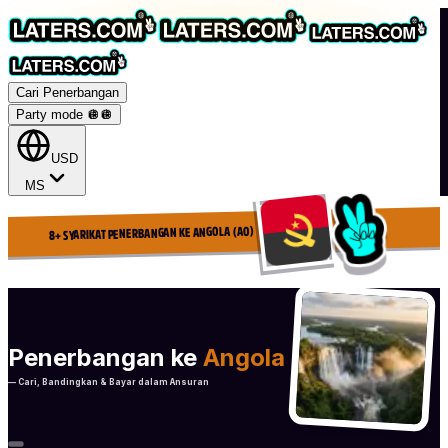
Cari Penerbangan
Party mode 🪩
🪩
USD
MS
8+ SYARIKAT PENERBANGAN KE ANGOLA (AO)
Penerbangan ke
Angola
— Cari, Bandingkan & Bayar dalam Ansuran