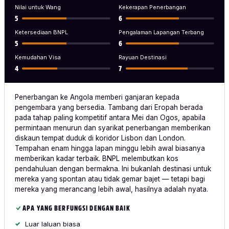
Nilai untuk Wang
Kekerapan Penerbangan
5
6
Ketersediaan BNPL
Pengalaman Lapangan Terbang
5
6
Kemudahan Visa
Rayuan Destinasi
4
7
Penerbangan ke Angola memberi ganjaran kepada
pengembara yang bersedia. Tambang dari Eropah berada
pada tahap paling kompetitif antara Mei dan Ogos, apabila
permintaan menurun dan syarikat penerbangan memberikan
diskaun tempat duduk di koridor Lisbon dan London.
Tempahan enam hingga lapan minggu lebih awal biasanya
memberikan kadar terbaik. BNPL melembutkan kos
pendahuluan dengan bermakna. Ini bukanlah destinasi untuk
mereka yang spontan atau tidak gemar bajet — tetapi bagi
mereka yang merancang lebih awal, hasilnya adalah nyata.
APA YANG BERFUNGSI DENGAN BAIK
Luar laluan biasa