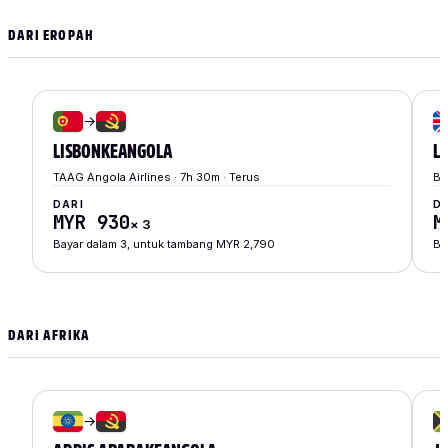
DARI EROPAH
→
LISBON
KE
ANGOLA
L
TAAG Angola Airlines · 7h 30m · Terus
Br
DARI
D
MYR 930
M
×
3
Bayar dalam 3, untuk tambang MYR 2,790
Ba
DARI AFRIKA
→