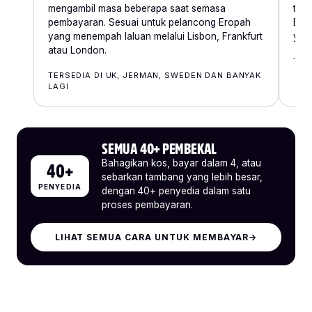
mengambil masa beberapa saat semasa
tem
pembayaran. Sesuai untuk pelancong Eropah
Ber
yang menempah laluan melalui Lisbon, Frankfurt
yan
atau London.
TER
TERSEDIA DI UK, JERMAN, SWEDEN DAN BANYAK
LAGI
SEMUA 40+ PEMBEKAL
Bahagikan kos, bayar dalam 4, atau
40+
sebarkan tambang yang lebih besar,
PENYEDIA
dengan 40+ penyedia dalam satu
proses pembayaran.
LIHAT SEMUA CARA UNTUK MEMBAYAR
→