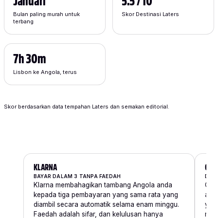
Januari
5.5 / 10
Bulan paling murah untuk
Skor Destinasi Laters
terbang
7h 30m
Lisbon ke Angola, terus
Skor berdasarkan data tempahan Laters dan semakan editorial.
KLARNA
CLE
BAYAR DALAM 3 TANPA FAEDAH
DIBA
Klarna membahagikan tambang Angola anda
Cle
kepada tiga pembayaran yang sama rata yang
and
diambil secara automatik selama enam minggu.
yan
Faedah adalah sifar, dan kelulusan hanya
mem