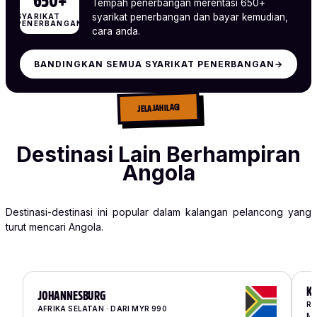
650+
Tempah penerbangan merentasi 650+
syarikat penerbangan dan bayar kemudian,
SYARIKAT
PENERBANGAN
cara anda.
BANDINGKAN SEMUA SYARIKAT PENERBANGAN
→
JELAJAHI LAGI
Destinasi Lain Berhampiran
Angola
Destinasi-destinasi ini popular dalam kalangan pelancong yang
turut mencari Angola.
K
JOHANNESBURG
RE
AFRIKA SELATAN · DARI MYR 990
Me