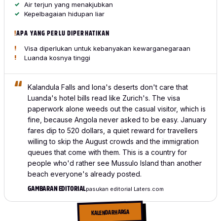
Air terjun yang menakjubkan
Kepelbagaian hidupan liar
APA YANG PERLU DIPERHATIKAN
Visa diperlukan untuk kebanyakan kewarganegaraan
Luanda kosnya tinggi
Kalandula Falls and Iona's deserts don't care that
Luanda's hotel bills read like Zurich's. The visa
paperwork alone weeds out the casual visitor, which is
fine, because Angola never asked to be easy. January
fares dip to 520 dollars, a quiet reward for travellers
willing to skip the August crowds and the immigration
queues that come with them. This is a country for
people who'd rather see Mussulo Island than another
beach everyone's already posted.
GAMBARAN EDITORIAL
pasukan editorial Laters.com
KALENDAR HARGA