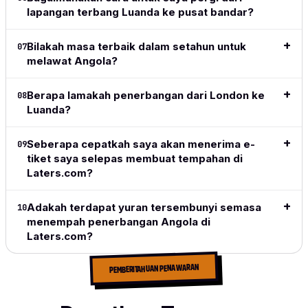
what I
lapangan terbang Luanda ke pusat bandar?
want and
what I
Bilakah masa terbaik dalam setahun untuk
07
need.
melawat Angola?
Baca
ulasan
Berapa lamakah penerbangan dari London ke
08
lengkap
Luanda?
→
Seberapa cepatkah saya akan menerima e-
09
tiket saya selepas membuat tempahan di
Laters.com?
Adakah terdapat yuran tersembunyi semasa
10
menempah penerbangan Angola di
Laters.com?
PEMBERITAHUAN PENAWARAN