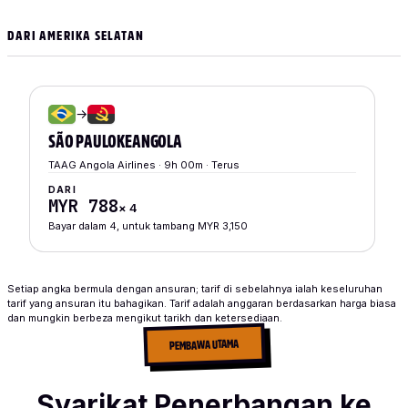
DARI AMERIKA SELATAN
→
SÃO PAULO
KE
ANGOLA
TAAG Angola Airlines · 9h 00m · Terus
DARI
MYR 788
×
4
Bayar dalam 4, untuk tambang MYR 3,150
Setiap angka bermula dengan ansuran; tarif di sebelahnya ialah keseluruhan
tarif yang ansuran itu bahagikan. Tarif adalah anggaran berdasarkan harga biasa
dan mungkin berbeza mengikut tarikh dan ketersediaan.
PEMBAWA UTAMA
Syarikat Penerbangan ke