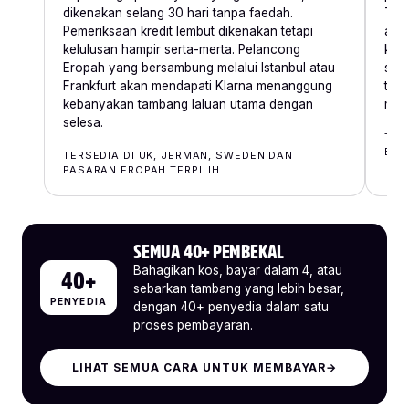
dikenakan selang 30 hari tanpa faedah.
Telu
Pemeriksaan kredit lembut dikenakan tetapi
ata
kelulusan hampir serta-merta. Pelancong
kep
Eropah yang bersambung melalui Istanbul atau
sama
Frankfurt akan mendapati Klarna menanggung
ter
kebanyakan tambang laluan utama dengan
meng
selesa.
TER
BAH
TERSEDIA DI UK, JERMAN, SWEDEN DAN
PASARAN EROPAH TERPILIH
SEMUA 40+ PEMBEKAL
Bahagikan kos, bayar dalam 4, atau
40+
sebarkan tambang yang lebih besar,
PENYEDIA
dengan 40+ penyedia dalam satu
proses pembayaran.
LIHAT SEMUA CARA UNTUK MEMBAYAR
→