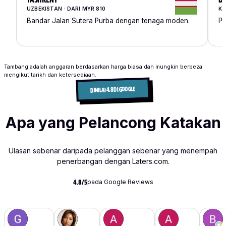
UZBEKISTAN · DARI MYR 810
KY
Bandar Jalan Sutera Purba dengan tenaga moden.
Pi
Tambang adalah anggaran berdasarkan harga biasa dan mungkin berbeza
mengikut tarikh dan ketersediaan.
DINILAI 4.8 DI GOOGLE
Apa yang Pelancong Katakan
Ulasan sebenar daripada pelanggan sebenar yang menempah
penerbangan dengan Laters.com.
pada Google Reviews
4.8/5