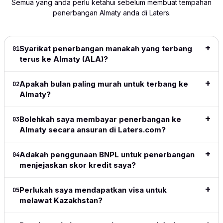
Semua yang anda perlu ketahui sebelum membuat tempahan
to navigate
of my
process
become
wished
penerbangan Almaty anda di Laters.
and
flight!
was smooth
my 'go
shows
extremely
This is
and hassle-
to' since
info 
intuitive.
great
free. Highly
it
to dec
Definitely
especially
recommend!
launched.
for be
Syarikat penerbangan manakah yang terbang
01
my go to
for long
I love the
price
terus ke Almaty (ALA)?
Baca ulasan
for all my
haul
ease of
date r
lengkap
→
travel from
flights.
the site,
👍👍
Apakah bulan paling murah untuk terbang ke
02
now on.
love the
Baca
Almaty?
flexible
Baca
Baca
ulasan
payment
ulasa
ulasan
lengkap
methods,
lengk
Bolehkah saya membayar penerbangan ke
03
lengkap
→
→
great to
Almaty secara ansuran di Laters.com?
see the
adoption
Adakah penggunaan BNPL untuk penerbangan
of crypto
04
menjejaskan skor kredit saya?
in this
space.
Simple,
Perlukah saya mendapatkan visa untuk
05
clean,
melawat Kazakhstan?
above all
easy and