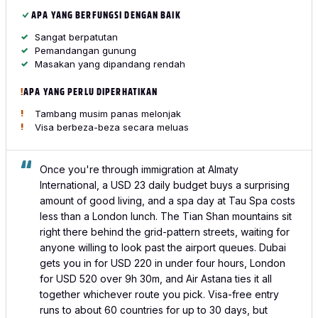
APA YANG BERFUNGSI DENGAN BAIK
Sangat berpatutan
Pemandangan gunung
Masakan yang dipandang rendah
APA YANG PERLU DIPERHATIKAN
Tambang musim panas melonjak
Visa berbeza-beza secara meluas
Once you're through immigration at Almaty
International, a USD 23 daily budget buys a surprising
amount of good living, and a spa day at Tau Spa costs
less than a London lunch. The Tian Shan mountains sit
right there behind the grid-pattern streets, waiting for
anyone willing to look past the airport queues. Dubai
gets you in for USD 220 in under four hours, London
for USD 520 over 9h 30m, and Air Astana ties it all
together whichever route you pick. Visa-free entry
runs to about 60 countries for up to 30 days, but