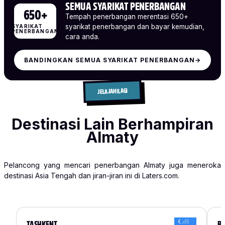
SEMUA SYARIKAT PENERBANGAN
650+
Tempah penerbangan merentasi 650+
syarikat penerbangan dan bayar kemudian,
SYARIKAT
PENERBANGAN
cara anda.
BANDINGKAN SEMUA SYARIKAT PENERBANGAN
→
JELAJAHI LAGI
Destinasi Lain Berhampiran
Almaty
Pelancong yang mencari penerbangan Almaty juga meneroka
destinasi Asia Tengah dan jiran-jiran ini di Laters.com.
TASHKENT
BI