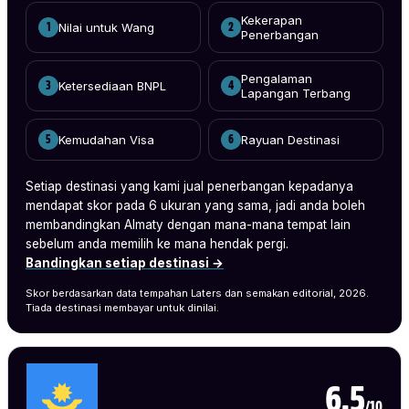
Kekerapan
Nilai untuk Wang
1
2
Penerbangan
Pengalaman
Ketersediaan BNPL
3
4
Lapangan Terbang
Kemudahan Visa
Rayuan Destinasi
5
6
Setiap destinasi yang kami jual penerbangan kepadanya
mendapat skor pada 6 ukuran yang sama, jadi anda boleh
membandingkan Almaty dengan mana-mana tempat lain
sebelum anda memilih ke mana hendak pergi.
Bandingkan setiap destinasi →
Skor berdasarkan data tempahan Laters dan semakan editorial, 2026.
Tiada destinasi membayar untuk dinilai.
6.5
/10