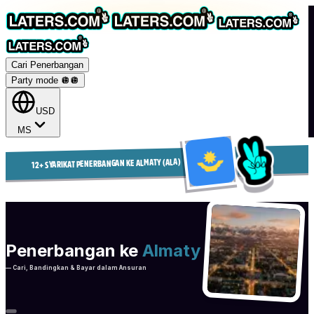
Cari Penerbangan
Party mode 🪩
🪩
USD
MS
12+ SYARIKAT PENERBANGAN KE ALMATY (ALA)
Penerbangan ke
Almaty
— Cari, Bandingkan & Bayar dalam Ansuran