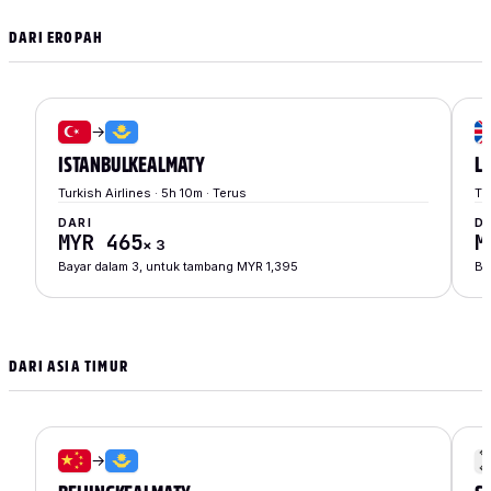
DARI EROPAH
→
ISTANBUL
KE
ALMATY
L
Turkish Airlines · 5h 10m · Terus
Tu
DARI
D
MYR 465
M
×
3
Bayar dalam 3, untuk tambang MYR 1,395
Ba
DARI ASIA TIMUR
→