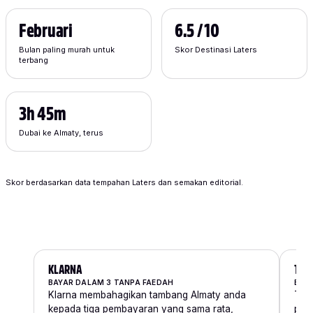
Februari
6.5 / 10
Bulan paling murah untuk
Skor Destinasi Laters
terbang
3h 45m
Dubai ke Almaty, terus
Skor berdasarkan data tempahan Laters dan semakan editorial.
KLARNA
TAB
BAYAR DALAM 3 TANPA FAEDAH
BAH
Klarna membahagikan tambang Almaty anda
Tab
kepada tiga pembayaran yang sama rata,
pili