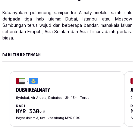
Kebanyakan pelancong sampai ke Almaty melalui salah satu
daripada tiga hab utama: Dubai, Istanbul atau Moscow.
Sambungan terus wujud dari beberapa bandar, manakala laluan
sehenti dari Eropah, Asia Selatan dan Asia Timur adalah perkara
biasa.
DARI TIMUR TENGAH
→
DUBAI
KE
ALMATY
A
flydubai, Air Arabia, Emirates · 3h 45m · Terus
Et
DARI
D
MYR 330
M
×
3
Bayar dalam 3, untuk tambang MYR 990
Ba