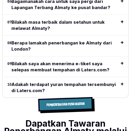
does
Bagaimanakah cara untuk saya pergi dari
06
exactly
Lapangan Terbang Almaty ke pusat bandar?
what I
want and
Bilakah masa terbaik dalam setahun untuk
07
what I
melawat Almaty?
need.
Baca
Berapa lamakah penerbangan ke Almaty dari
08
ulasan
London?
lengkap
→
Bilakah saya akan menerima e-tiket saya
09
selepas membuat tempahan di Laters.com?
Adakah terdapat yuran tempahan tersembunyi
10
di Laters.com?
PEMBERITAHUAN PENAWARAN
Dapatkan Tawaran
Penerbangan Almaty melalui