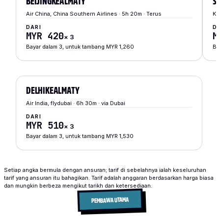
BEIJING
KE
ALMATY
S
Air China, China Southern Airlines · 5h 20m · Terus
Ko
DARI
D
MYR 420
M
×
3
Bayar dalam 3, untuk tambang MYR 1,260
Ba
DELHI
KE
ALMATY
Air India, flydubai · 6h 30m · via Dubai
DARI
MYR 510
×
3
Bayar dalam 3, untuk tambang MYR 1,530
Setiap angka bermula dengan ansuran; tarif di sebelahnya ialah keseluruhan
tarif yang ansuran itu bahagikan. Tarif adalah anggaran berdasarkan harga biasa
dan mungkin berbeza mengikut tarikh dan ketersediaan.
PEMBAWA UTAMA