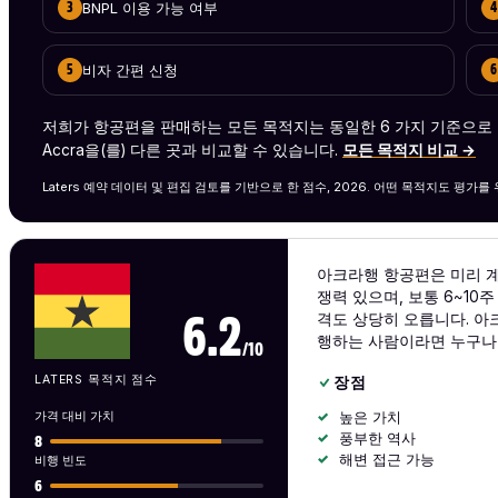
BNPL 이용 가능 여부
3
4
비자 간편 신청
5
6
저희가 항공편을 판매하는 모든 목적지는 동일한 6 가지 기준으로
Accra을(를) 다른 곳과 비교할 수 있습니다.
모든 목적지 비교 →
Laters 예약 데이터 및 편집 검토를 기반으로 한 점수, 2026. 어떤 목적지도 평가
아크라행 항공편은 미리 계
쟁력 있으며, 보통 6~1
격도 상당히 오릅니다. 아
6.2
행하는 사람이라면 누구나 
/10
LATERS 목적지 점수
장점
가격 대비 가치
높은 가치
풍부한 역사
8
해변 접근 가능
비행 빈도
6