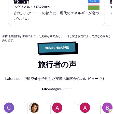
TASHKENT
BI
ウズベキスタン · ¥27,000から
キル
古代シルクロードの都市に、現代のエネルギーが息づ
ア
いている。
運賃は典型的な価格に基づいた見積もりであり、日付と空き状況によって異なる場合が
あります。
GOOGLEで4.8の評価
旅行者の声
Laters.comで航空券を予約した実際の顧客からのレビューです。
Googleレビュー
4.8/5