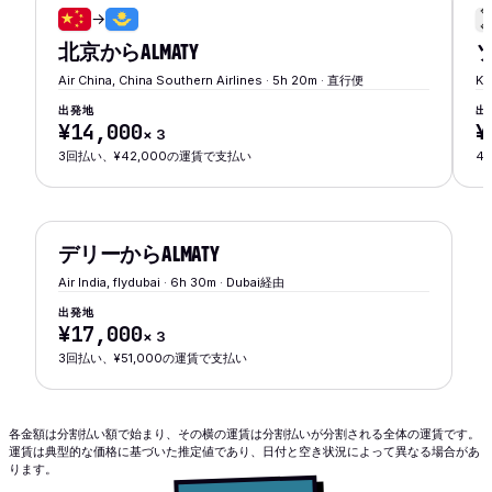
→
北京
から
ALMATY
Air China, China Southern Airlines · 5h 20m · 直行便
Ko
出発地
出
¥14,000
¥
×
3
3回払い、¥42,000の運賃で支払い
4
デリー
から
ALMATY
Air India, flydubai · 6h 30m · Dubai経由
出発地
¥17,000
×
3
3回払い、¥51,000の運賃で支払い
各金額は分割払い額で始まり、その横の運賃は分割払いが分割される全体の運賃です。
運賃は典型的な価格に基づいた推定値であり、日付と空き状況によって異なる場合があ
ります。