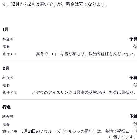
す。12月から2月は寒いですが、料金は安くなります。
月
1月
料金帯
予算
需要
低
旅行メモ
真冬で、山には雪が積もり、観光客はほとんどいない。
2月
予算
低
メデウのアイスリンクは最高の状態だが、料金は最低だ。
行進
予算
低
3月21日のノウルーズ（ペルシャの新年）は、各地で祝祭ムード
に包まれます。