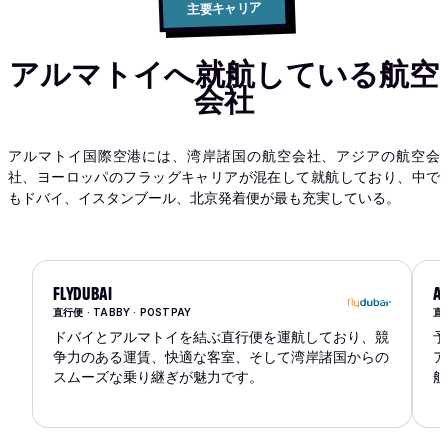
主要キャリア
アルマトイへ就航している航空
会社
アルマトイ国際空港には、湾岸諸国の航空会社、アジアの航空会
社、ヨーロッパのフラッグキャリアが混在して就航しており、中で
もドバイ、イスタンブール、北京発着便が最も充実している。
FLYDUBAI
AI
直行便 · TABBY · POSTPAY
直行
ドバイとアルマトイを結ぶ直行便を運航しており、競
予
争力のある運賃、快適な客室、そして湾岸諸国からの
ア
スムーズな乗り継ぎが魅力です。
航