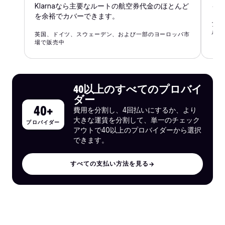
Klarnaなら主要なルートの航空券代金のほとんど
も
を余裕でカバーできます。
アラ
ル、
英国、ドイツ、スウェーデン、および一部のヨーロッパ市
場で販売中
40以上のすべてのプロバイ
ダー
40+
費用を分割し、4回払いにするか、より
大きな運賃を分割して、単一のチェック
プロバイダー
アウトで40以上のプロバイダーから選択
できます。
すべての支払い方法を見る
→