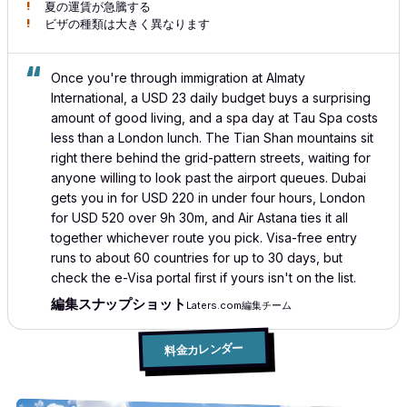
夏の運賃が急騰する
ビザの種類は大きく異なります
Once you're through immigration at Almaty
International, a USD 23 daily budget buys a surprising
amount of good living, and a spa day at Tau Spa costs
less than a London lunch. The Tian Shan mountains sit
right there behind the grid-pattern streets, waiting for
anyone willing to look past the airport queues. Dubai
gets you in for USD 220 in under four hours, London
for USD 520 over 9h 30m, and Air Astana ties it all
together whichever route you pick. Visa-free entry
runs to about 60 countries for up to 30 days, but
check the e-Visa portal first if yours isn't on the list.
編集スナップショット
Laters.com編集チーム
料金カレンダー