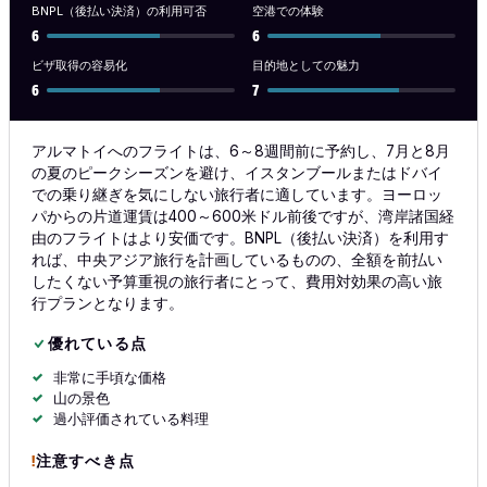
BNPL（後払い決済）の利用可否
空港での体験
6
6
ビザ取得の容易化
目的地としての魅力
6
7
アルマトイへのフライトは、6～8週間前に予約し、7月と8月
の夏のピークシーズンを避け、イスタンブールまたはドバイ
での乗り継ぎを気にしない旅行者に適しています。ヨーロッ
パからの片道運賃は400～600米ドル前後ですが、湾岸諸国経
由のフライトはより安価です。BNPL（後払い決済）を利用す
れば、中央アジア旅行を計画しているものの、全額を前払い
したくない予算重視の旅行者にとって、費用対効果の高い旅
行プランとなります。
優れている点
非常に手頃な価格
山の景色
過小評価されている料理
注意すべき点