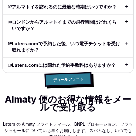
exactly
アルマトイを訪れるのに最適な時期はいつですか？
07
what I
want and
ロンドンからアルマトイまでの飛行時間はどれくら
08
what I
いですか？
need.
完全なレ
Laters.comで予約した後、いつ電子チケットを受け
09
ビューを
取れますか？
読む
→
Laters.comには隠れた予約手数料はありますか？
10
ディールアラート
Almaty 便のお得な情報をメー
ルで受け取る
Laters の Almaty フライトディール、BNPL プロモーション、フラッ
シュセールについていち早くお届けします。スパムなし、いつでも