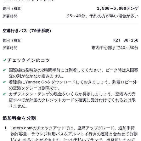
1,500～3,000テンゲ
25～40分、予約の方が早い場合が多い
空港行きバス（79番系統）
KZT 80-150
市内中心部まで40～60分
チェックインのコツ
国際線出発時刻の2時間半前には到着してください。ピーク時は入国審
査の列がなかなか進みません。
着陸前にYandex Goをダウンロードしておきましょう。到着ロビー外
の空港タクシーは割高です。
カザフスタン・テンゲの現金をいくらか持参しましょう。空港内の売
店すべてが外国のクレジットカードを確実に受け付けてくれるとは限
りません。
追加料金を分割
Laters.comのチェックアウトでは、座席アップグレード、追加手荷
物許容量、ラウンジ利用パスをアルマトイ行きの運賃と合わせて分割
払いにすることができます。1つの支払いプランで、出発前にすべて