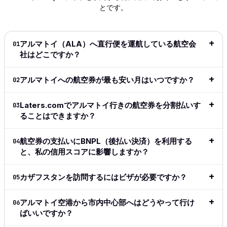
to navigate
of my
process
become
wished
とです。
and
flight!
was smooth
my 'go
shows
extremely
This is
and hassle-
to' since
info 
intuitive.
great
free. Highly
it
to dec
Definitely
especially
recommend!
launched.
for be
アルマトイ（ALA）へ直行便を運航している航空会
01
my go to
for long
I love the
price
社はどこですか？
完全なレビ
for all my
haul
ease of
date r
ューを読む
travel from
flights.
the site,
👍👍
アルマトイへの航空券が最も安い月はいつですか？
02
now on.
→
love the
完全なレ
flexible
完全
完全なレビ
ビューを
payment
Laters.comでアルマトイ行きの航空券を分割払いす
03
ュー
ューを読む
読む
→
methods,
ることはできますか？
→
→
great to
see the
航空券の支払いにBNPL（後払い決済）を利用する
04
adoption
と、私の信用スコアに影響しますか？
of crypto
in this
space.
カザフスタンを訪問するにはビザが必要ですか？
05
Simple,
clean,
アルマトイ空港から市内中心部へはどうやって行け
06
above all
ばいいですか？
easy and
does