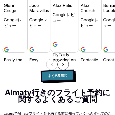
Glenn
Jade
Alex Ratiu
Alex
Benja
Cridge
Maravillas
Church
Lueb
Googleレビ
Googleレ
Googleレ
Googleレ
Goog
ュー
ビュー
ビュー
ビュー
ュー
FlyFairly
Easily the
Easy
provided an
Fantastic
Great
best travel
booking,
excellent
site. I
platfo
booking
flexible
booking
travel
Highl
site in the
payment
experience
often for
reco
よくある質問
industry! It
options
with
work,
as it i
has
and I
competitive
and while
user
Almaty行きのフライト予約に
everything,
really
prices and
there are
friend
flexibility
love that I
responsive
many
buy 
関するよくあるご質問
with
can
customer
booking
pay la
payment,
spread
support.
sites, Fly
optio
super-easy
the cost
The
Fairly has
availa
LatersでAlmatyフライトを予約する前に知っておくべきすべてのこ