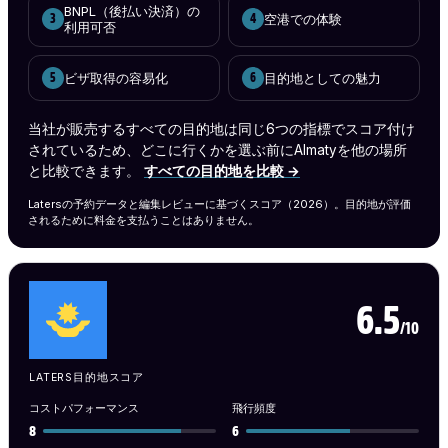
BNPL（後払い決済）の
空港での体験
3
4
利用可否
ビザ取得の容易化
目的地としての魅力
5
6
当社が販売するすべての目的地は同じ6つの指標でスコア付け
されているため、どこに行くかを選ぶ前にAlmatyを他の場所
と比較できます。
すべての目的地を比較 →
Latersの予約データと編集レビューに基づくスコア（2026）。目的地が評価
されるために料金を支払うことはありません。
6.5
/10
LATERS目的地スコア
コストパフォーマンス
飛行頻度
8
6