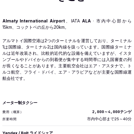
Almaty International Airport
、IATA
ALA
· 市内中心部から
15km、コックトベの丘から20km。
アルマトイ国際空港は2つのターミナルを運営しており、ターミナル
1は国際線、ターミナル2は国内線を扱っています。国際線ターミナ
ルは近年改装され、比較的近代的な設備を備えていますが、イスタ
ンブールやドバイからの到着便が集中する時間帯には入国審査の列
が長くなることがあります。主要航空会社はエア・アスタナで、ト
ルコ航空、フライ・ドバイ、エア・アラビアなどが主要な国際線運
航会社です。
交通
メーター制タクシー
費用（概算）
2,000～4,000テンゲ
所要時間
市内中心部まで25～40分
Yandex / Bolt ライドシェア