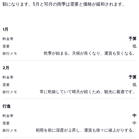
額になります。5月と10月の雨季は需要と価格が緩和されます。
月
1月
料金帯
予算
需要
低
旅行メモ
乾季が始まる。天候が良くなり、運賃も安くなる。
2月
予算
低
常に乾燥していて晴天が続くため、観光に最適です。
行進
中
中
初雨を前に湿度が上昇し、運賃も徐々に値上がりする。