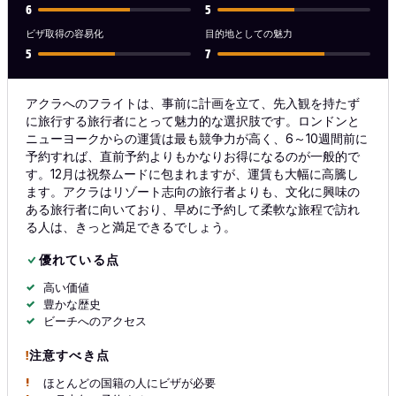
6
5
ビザ取得の容易化
目的地としての魅力
5
7
アクラへのフライトは、事前に計画を立て、先入観を持たず
に旅行する旅行者にとって魅力的な選択肢です。ロンドンと
ニューヨークからの運賃は最も競争力が高く、6～10週間前に
予約すれば、直前予約よりもかなりお得になるのが一般的で
す。12月は祝祭ムードに包まれますが、運賃も大幅に高騰し
ます。アクラはリゾート志向の旅行者よりも、文化に興味の
ある旅行者に向いており、早めに予約して柔軟な旅程で訪れ
る人は、きっと満足できるでしょう。
優れている点
高い価値
豊かな歴史
ビーチへのアクセス
注意すべき点
ほとんどの国籍の人にビザが必要