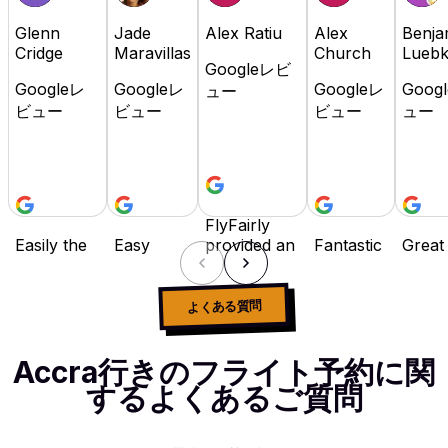
Glenn
Jade
Alex Ratiu
Alex
Benja
Cridge
Maravillas
Church
Lueb
Googleレビ
Googleレ
Googleレ
Googleレ
Goog
ュー
ビュー
ビュー
ビュー
ュー
FlyFairly
Easily the
Easy
provided an
Fantastic
Great
best travel
booking,
excellent
site. I
platfo
booking
flexible
booking
travel
Highl
site in the
payment
experience
often for
reco
よくある質問
industry! It
options
with
work,
as it i
has
and I
competitive
and while
user
Accra行きのフライト予約に関
everything,
really
prices and
there are
friend
flexibility
love that I
responsive
many
buy 
するよくあるご質問
with
can
customer
booking
pay la
payment,
spread
support.
sites, Fly
optio
super-easy
the cost
The
Fairly has
availa