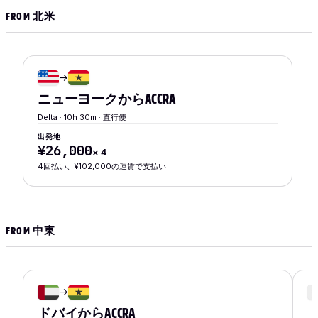
FROM 北米
→
ニューヨーク
から
ACCRA
Delta · 10h 30m · 直行便
出発地
¥26,000
×
4
4回払い、¥102,000の運賃で支払い
FROM 中東
→
ドバイ
から
ACCRA