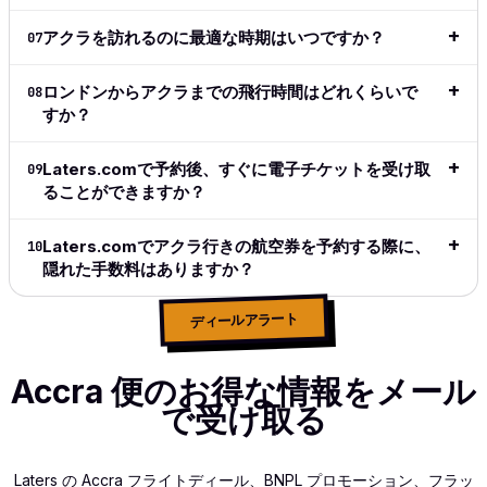
does
exactly
アクラを訪れるのに最適な時期はいつですか？
07
what I
want and
ロンドンからアクラまでの飛行時間はどれくらいで
08
what I
すか？
need.
完全なレ
Laters.comで予約後、すぐに電子チケットを受け取
09
ビューを
ることができますか？
読む
→
Laters.comでアクラ行きの航空券を予約する際に、
10
隠れた手数料はありますか？
ディールアラート
Accra 便のお得な情報をメール
で受け取る
Laters の Accra フライトディール、BNPL プロモーション、フラッ