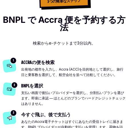
3つの簡単なステップ
BNPL で Accra 便を予約する方
法
検索からe-チケットまで3分以内。
1
ACCRAの便を検索
出発地の都市を入力し、Accra (ACC)を目的地として選択し、旅行
日と乗客数を選択して、航空会社を並べて比較してください。
2
BNPLを選択
支払い画面で後払いプロバイダーを選択し、分割払いプランを選び
ます。即座に承認 — ほとんどのプランでハードクレジットチェック
はありません。
3
今すぐ飛ぶ、後で支払う
あなたのAccra電子チケットはすぐにあなたの受信トレイに届きま
す。BNPLプロバイダーが自動的に支払いを管理します。荷物を詰