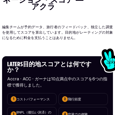
アクラ
編集チームが予約データ、旅行者のフィードバック、独立した調査
を使用してスコアを算出しています。目的地がレーティングの対象
になるために料金を支払うことはありません。
LATERS目的地スコアとは何です
か？
Accra · ACC · ガーナは10点満点中のスコアを6つの指
標で獲得しました。
コストパフォーマンス
飛行頻度
1
2
BNPL（後払い決済）の
空港での体験
3
4