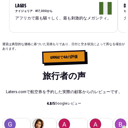
LAGOS
D
ナイジェリア · ¥17,000から
セネ
アフリカで最も騒々しく、最も刺激的なメガシティ。
大
運賃は典型的な価格に基づいた見積もりであり、日付と空き状況によって異なる場合が
あります。
GOOGLEで4.8の評価
旅行者の声
Laters.comで航空券を予約した実際の顧客からのレビューです。
Googleレビュー
4.8/5