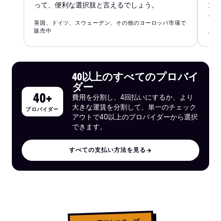
って、便利な選択肢と言えるでしょう。
ン
る
英国、ドイツ、スウェーデン、その他のヨーロッパ市場で
販売中
イギ
40以上のすべてのプロバイ
ダー
40+
費用を分割し、4回払いにするか、より
大きな運賃を分割して、単一のチェック
プロバイダー
アウトで40以上のプロバイダーから選択
できます。
すべての支払い方法を見る
→