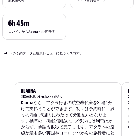
6h 45m
ロンドンからAccraへの直行便
Latersの予約データと編集レビューに基づくスコア。
KLARNA
CLE
3回無利息でお支払いください
2週
Klarnaなら、アクラ行きの航空券代金を3回に分
Cl
けて支払うことができます。初回は予約時に、残
金を
りの2回は6週間にわたって分割払いとなりま
と
す。標準の「3回分割払い」プランには利息はか
ん
からず、承認も数秒で完了します。アクラへの路
れ
線が最も多い英国やヨーロッパからの旅行者にと
ブ