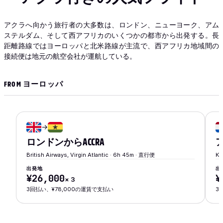
アクラへ向かう旅行者の大多数は、ロンドン、ニューヨーク、アム
ステルダム、そして西アフリカのいくつかの都市から出発する。長
距離路線ではヨーロッパと北米路線が主流で、西アフリカ地域間の
接続便は地元の航空会社が運航している。
FROM ヨーロッパ
→
ロンドン
から
ACCRA
British Airways, Virgin Atlantic · 6h 45m · 直行便
KL
出発地
出
¥26,000
¥
×
3
3回払い、¥78,000の運賃で支払い
3