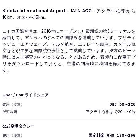
Kotoka International Airport
、IATA
ACC
· アクラ中心部から
10km、オスから15km。
コトカ国際空港は、2018年にオープンした最新鋭の第3ターミナルを
経由して、アクラへのすべての国際線を運航しています。ブリティ
ッシュ・エアウェイズ、デルタ航空、エミレーツ航空、カタール航
空などが主要な国際航空会社として就航しています。夕方のピーク
時には入国審査の列が長くなることがあるため、着陸前に配車アプ
リをダウンロードしておくと、空港の到着時に時間を節約できま
す。
交通
Uber / Bolt ライドシェア
費用（概算）
GHS 60～120
所要時間
アクラ中心部まで20～40分
公式空港タクシー
固定料金 GHS 100～150