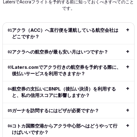
LatersでAccraフライトを予約する前に知っておくべきすべてのこと
to navigate
of my
process
become
wished
です。
and
flight!
was smooth
my 'go
shows
extremely
This is
and hassle-
to' since
info 
intuitive.
great
free. Highly
it
to dec
Definitely
especially
recommend!
launched.
for be
アクラ（ACC）へ直行便を運航している航空会社は
01
my go to
for long
I love the
price
どこですか？
完全なレビ
for all my
haul
ease of
date r
ューを読む
travel from
flights.
the site,
👍👍
アクラへの航空券が最も安い月はいつですか？
02
now on.
→
love the
完全なレ
flexible
完全
完全なレビ
ビューを
payment
Laters.comでアクラ行きの航空券を予約する際に、
03
ュー
ューを読む
読む
→
methods,
後払いサービスを利用できますか？
→
→
great to
see the
航空券の支払いにBNPL（後払い決済）を利用する
04
adoption
と、私の信用スコアに影響しますか？
of crypto
in this
space.
ガーナを訪問するにはビザが必要ですか？
05
Simple,
clean,
コトカ国際空港からアクラ中心部へはどうやって行
06
above all
けばいいですか？
easy and