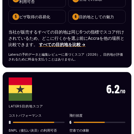
利用可否
ビザ取得の容易化
目的地としての魅力
5
6
当社が販売するすべての目的地は同じ6つの指標でスコア付け
されているため、どこに行くかを選ぶ前にAccraを他の場所と
比較できます。
すべての目的地を比較 →
Latersの予約データと編集レビューに基づくスコア（2026）。目的地が評価
されるために料金を支払うことはありません。
6.2
/10
LATERS目的地スコア
コストパフォーマンス
飛行頻度
8
6
BNPL（後払い決済）の利用可否
空港での体験