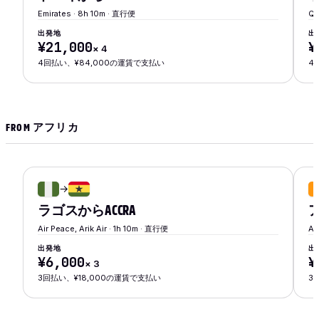
Emirates · 8h 10m · 直行便
Qa
出発地
出
¥21,000
¥
×
4
4回払い、¥84,000の運賃で支払い
4
FROM アフリカ
→
ラゴス
から
ACCRA
Air Peace, Arik Air · 1h 10m · 直行便
Ai
出発地
出
¥6,000
¥
×
3
3回払い、¥18,000の運賃で支払い
3