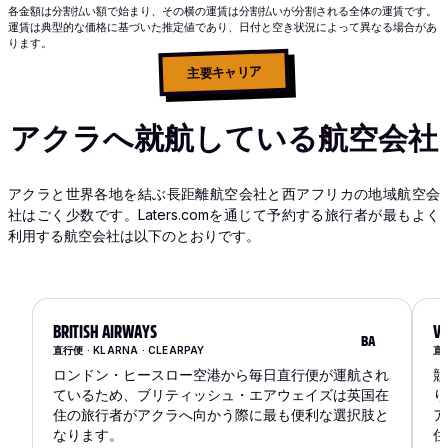
各金額は分割払い額で始まり、その横の運賃は分割払いが分割される全体の運賃です。
運賃は典型的な価格に基づいた推定値であり、日付と空き状況によって異なる場合があ
ります。
主要キャリア
アクラへ就航している航空会社
アクラと世界各地を結ぶ長距離航空会社と西アフリカの地域航空会
社はごく少数です。Laters.comを通じて予約する旅行者が最もよく
利用する航空会社は以下のとおりです。
BRITISH AIRWAYS
VI
BA
直行便 · KLARNA · CLEARPAY
直行
ロンドン・ヒースロー空港から毎日直行便が運航され
競
ているため、ブリティッシュ・エアウェイズは英国在
り
住の旅行者がアクラへ向かう際に最も便利な選択肢と
ア
なります。
住