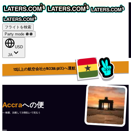
フライトを検索
Party mode 🪩
🪩
USD
JA
12以上の航空会社がACCRA (ACC)へ運航
Accra
への便
— 検索、比較して分割払いで支払う