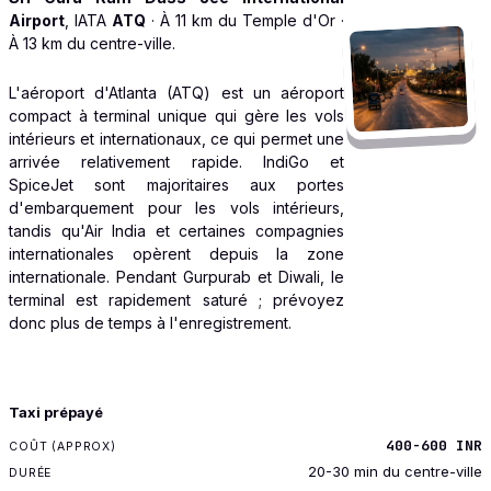
Airport
, IATA
ATQ
· À 11 km du Temple d'Or ·
À 13 km du centre-ville.
L'aéroport d'Atlanta (ATQ) est un aéroport
compact à terminal unique qui gère les vols
intérieurs et internationaux, ce qui permet une
arrivée relativement rapide. IndiGo et
SpiceJet sont majoritaires aux portes
d'embarquement pour les vols intérieurs,
tandis qu'Air India et certaines compagnies
internationales opèrent depuis la zone
internationale. Pendant Gurpurab et Diwali, le
terminal est rapidement saturé ; prévoyez
donc plus de temps à l'enregistrement.
TRANSPORT
Taxi prépayé
COÛT (APPROX)
400-600 INR
DURÉE
20-30 min du centre-ville