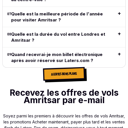
what I
need.
Quelle est la meilleure période de l'année
07
Lire l'avis
pour visiter Amritsar ?
complet
→
Quelle est la durée du vol entre Londres et
08
Amritsar ?
Quand recevrai-je mon billet électronique
09
après avoir réservé sur Laters.com ?
ALERTES BONS PLANS
Recevez les offres de vols
Amritsar par e-mail
Soyez parmi les premiers à découvrir les offres de vols Amritsar,
les promotions Acheter maintenant, payer plus tard et les ventes
flash de Laters. Pas de spam, désinscrivez-vous à tout moment.