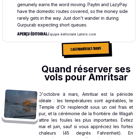
genuinely earns the word moving. Paytm and LazyPay
have the domestic routes covered, so the money side
rarely gets in the way. Just don't wander in during
Gurpurab expecting short queues.
APERÇU ÉDITORIAL
Équipe éditoriale Laters.com
CALENDRIER DES TARIFS
Quand réserver ses
vols pour Amritsar
D'octobre à mars, Amritsar est la période
idéale : les températures sont agréables, le
Temple d'Or resplendit sous un ciel frais et
pur, et la cérémonie de la frontière de Wagah
attire les foules les plus importantes. Évitez
mai et juin, sauf si vous appréciez les fortes
chaleurs (45 degrés Fahrenheit). En