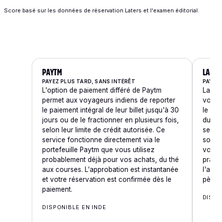
Score basé sur les données de réservation Laters et l'examen éditorial.
PAYTM
LAZYP
PAYEZ PLUS TARD, SANS INTÉRÊT
PAYEZ 
L'option de paiement différé de Paytm
LazyP
permet aux voyageurs indiens de reporter
voyage
le paiement intégral de leur billet jusqu'à 30
le pr
jours ou de le fractionner en plusieurs fois,
du pai
selon leur limite de crédit autorisée. Ce
semain
service fonctionne directement via le
solvab
portefeuille Paytm que vous utilisez
votre 
probablement déjà pour vos achats, du thé
pratiq
aux courses. L'approbation est instantanée
l'ava
et votre réservation est confirmée dès le
pèleri
paiement.
DISPO
DISPONIBLE EN INDE