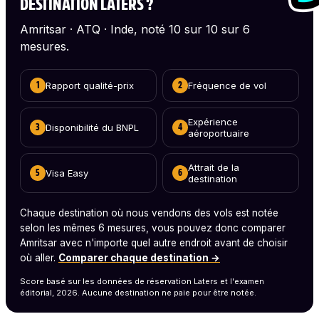
DESTINATION LATERS ?
Amritsar · ATQ · Inde, noté 10 sur 10 sur 6
mesures.
Rapport qualité-prix
Fréquence de vol
1
2
Expérience
Disponibilité du BNPL
3
4
aéroportuaire
Attrait de la
Visa Easy
5
6
destination
Chaque destination où nous vendons des vols est notée
selon les mêmes 6 mesures, vous pouvez donc comparer
Amritsar avec n'importe quel autre endroit avant de choisir
où aller.
Comparer chaque destination →
Score basé sur les données de réservation Laters et l'examen
éditorial, 2026. Aucune destination ne paie pour être notée.