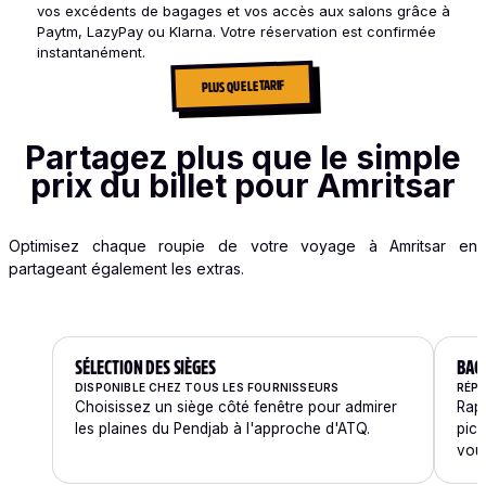
vos excédents de bagages et vos accès aux salons grâce à
Paytm, LazyPay ou Klarna. Votre réservation est confirmée
instantanément.
PLUS QUE LE TARIF
Partagez plus que le simple
prix du billet pour Amritsar
Optimisez chaque roupie de votre voyage à Amritsar en
partageant également les extras.
SÉLECTION DES SIÈGES
BAG
DISPONIBLE CHEZ TOUS LES FOURNISSEURS
RÉPA
Choisissez un siège côté fenêtre pour admirer
Rap
les plaines du Pendjab à l'approche d'ATQ.
pick
vous