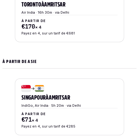
TORONTO
À
AMRITSAR
Air India · 16h 30m · via Delhi
À PARTIR DE
€170
×
4
Payez en 4, sur un tarif de €681
À PARTIR DE ASIE
→
SINGAPOUR
À
AMRITSAR
IndiGo, Air India · 5h 20m · via Delhi
À PARTIR DE
€71
×
4
Payez en 4, sur un tarif de €285