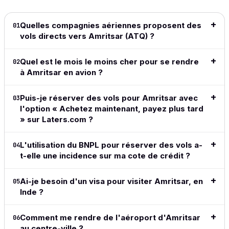
Definitely
especially
launched.
price
Lire l'avis
my go to
for long
I love the
date r
Quelles compagnies aériennes proposent des
01
complet
→
for all my
haul
ease of
👍👍
vols directs vers Amritsar (ATQ) ?
travel from
flights.
the site,
now on.
love the
Lire l'
Lire l'avis
flexible
Quel est le mois le moins cher pour se rendre
compl
02
Lire l'avis
complet
payment
à Amritsar en avion ?
complet
→
→
methods,
great to
Puis-je réserver des vols pour Amritsar avec
03
see the
l'option « Achetez maintenant, payez plus tard
adoption
» sur Laters.com ?
of crypto
in this
space.
L'utilisation du BNPL pour réserver des vols a-
04
Simple,
t-elle une incidence sur ma cote de crédit ?
clean,
above all
Ai-je besoin d'un visa pour visiter Amritsar, en
05
easy and
Inde ?
does
exactly
what I
Comment me rendre de l'aéroport d'Amritsar
06
want and
au centre-ville ?