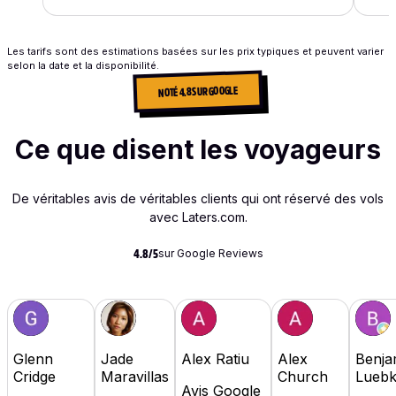
Les tarifs sont des estimations basées sur les prix typiques et peuvent varier
selon la date et la disponibilité.
NOTÉ 4.8 SUR GOOGLE
Ce que disent les voyageurs
De véritables avis de véritables clients qui ont réservé des vols
avec Laters.com.
sur Google Reviews
4.8/5
Glenn
Jade
Alex Ratiu
Alex
Benja
Cridge
Maravillas
Church
Lueb
Avis Google