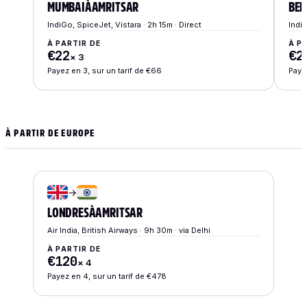
MUMBAI
À
AMRITSAR
BEN
IndiGo, SpiceJet, Vistara · 2h 15m · Direct
IndiG
À PARTIR DE
À P
€22
€2
×
3
Payez en 3, sur un tarif de €66
Payez
À PARTIR DE EUROPE
→
LONDRES
À
AMRITSAR
Air India, British Airways · 9h 30m · via Delhi
À PARTIR DE
€120
×
4
Payez en 4, sur un tarif de €478