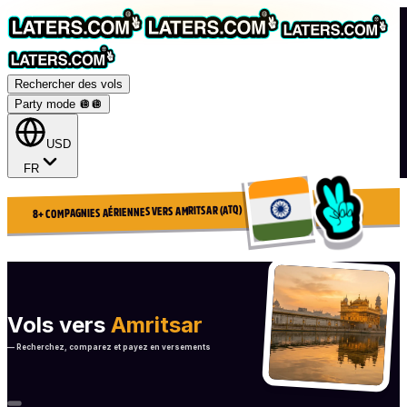
Rechercher des vols
Party mode 🪩
🪩
USD
FR
8+ COMPAGNIES AÉRIENNES VERS AMRITSAR (ATQ)
Vols vers
Amritsar
— Recherchez, comparez et payez en versements