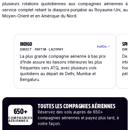
plusieurs rotations quotidiennes aux compagnies aériennes à
service complet reliant la diaspora punjabie au Royaume-Uni, au
Moyen-Orient et en Amérique du Nord.
INDIGO
SPIC
DIRECT · PAYTM · LAZYPAY
DIRE
La plus grande compagnie aérienne à bas prix
Des 
d'Inde assure les liaisons intérieures les plus
inté
fréquentes vers ATQ, avec plusieurs vols
hora
quotidiens au départ de Delhi, Mumbai et
pèle
Bengaluru.
TOUTES LES COMPAGNIES AÉRIENNES
650+
Réservez des vols auprès de 650+
compagnies aériennes et payez plus tard, à
COMPAGNIES
AÉRIENNES
votre façon.