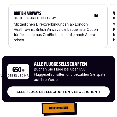
BRITISH AIRWAYS
VI
BA
DIREKT · KLARNA · CLEARPAY
DI
Mit täglichen Direktverbindungen ab London
We
Heathrow ist British Airways die bequemste Option
Pr
für Reisende aus Großbritannien, die nach Accra
be
reisen.
in
ALLE FLUGGESELLSCHAFTEN
650+
Buchen Sie Flüge bei über 650
Fluggesellschaften und bezahlen Sie später,
FLUGGESELLSCHAFTEN
auf Ihre Weise.
ALLE FLUGGESELLSCHAFTEN VERGLEICHEN
→
MEHR ERKUNDEN