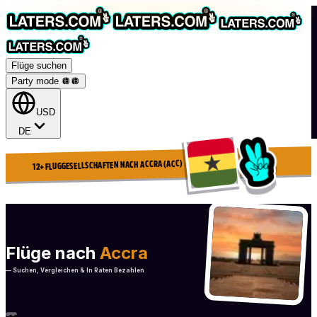
Flüge suchen
Party mode 🪩
🪩
USD
DE
12+ FLUGGESELLSCHAFTEN NACH ACCRA (ACC)
Flüge nach
Accra
— Suchen, Vergleichen & In Raten Bezahlen