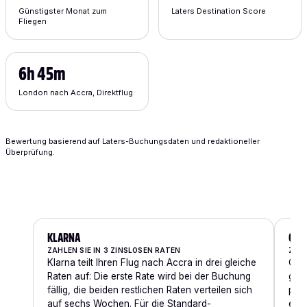
Günstigster Monat zum
Laters Destination Score
Fliegen
6h 45m
London nach Accra, Direktflug
Bewertung basierend auf Laters-Buchungsdaten und redaktioneller
Überprüfung.
KLARNA
CLE
ZAHLEN SIE IN 3 ZINSLOSEN RATEN
ZAH
Klarna teilt Ihren Flug nach Accra in drei gleiche
Clea
Raten auf: Die erste Rate wird bei der Buchung
glei
fällig, die beiden restlichen Raten verteilen sich
pünk
auf sechs Wochen. Für die Standard-
ers