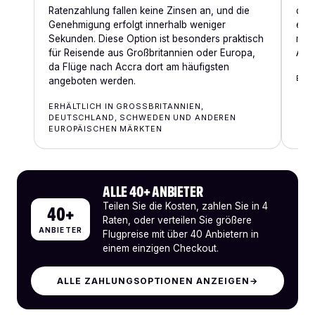
Ratenzahlung fallen keine Zinsen an, und die
die 
Genehmigung erfolgt innerhalb weniger
eign
Sekunden. Diese Option ist besonders praktisch
mit 
für Reisende aus Großbritannien oder Europa,
Accr
da Flüge nach Accra dort am häufigsten
ERH
angeboten werden.
ERHÄLTLICH IN GROSSBRITANNIEN, D
EUTSCHLAND, SCHWEDEN UND ANDEREN E
UROPÄISCHEN MÄRKTEN
ALLE 40+ ANBIETER
Teilen Sie die Kosten, zahlen Sie in 4
40+
Raten, oder verteilen Sie größere
ANBIETER
Flugpreise mit über 40 Anbietern in
einem einzigen Checkout.
ALLE ZAHLUNGSOPTIONEN ANZEIGEN
→