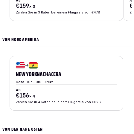
AB
A
€159
€
×
3
Zahlen Sie in 3 Raten bei einem Flugpreis von €478
Za
VON NORDAMERIKA
→
NEW YORK
NACH
ACCRA
Delta · 10h 30m · Direkt
AB
€156
×
4
Zahlen Sie in 4 Raten bei einem Flugpreis von €626
VON DER NAHE OSTEN