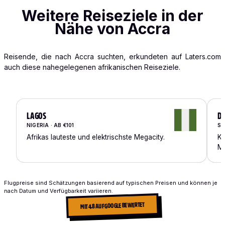
Weitere Reiseziele in der
Nähe von Accra
Reisende, die nach Accra suchten, erkundeten auf Laters.com
auch diese nahegelegenen afrikanischen Reiseziele.
LAGOS
D
NIGERIA · AB €101
SE
Afrikas lauteste und elektrischste Megacity.
Ku
Me
Flugpreise sind Schätzungen basierend auf typischen Preisen und können je
nach Datum und Verfügbarkeit variieren.
MIT 4.8 AUF GOOGLE BEWERTET