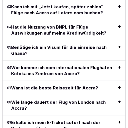
Bewertung
crypto in
l
Kann ich mit „Jetzt kaufen, später zahlen“
03
lesen
→
this space.
Flüge nach Accra auf Laters.com buchen?
Simple,
clean,
Hat die Nutzung von BNPL für Flüge
above all
04
Auswirkungen auf meine Kreditwürdigkeit?
easy and
does
exactly
Benötige ich ein Visum für die Einreise nach
05
what I want
Ghana?
and what I
need.
Wie komme ich vom internationalen Flughafen
06
Vollständige
Kotoka ins Zentrum von Accra?
Bewertung
lesen
→
Wann ist die beste Reisezeit für Accra?
07
Wie lange dauert der Flug von London nach
08
Accra?
Erhalte ich mein E-Ticket sofort nach der
09