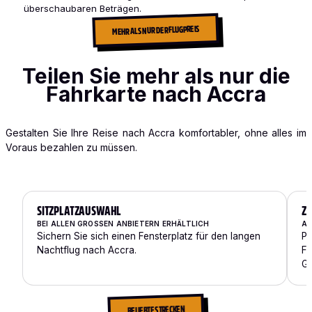
überschaubaren Beträgen.
MEHR ALS NUR DER FLUGPREIS
Teilen Sie mehr als nur die
Fahrkarte nach Accra
Gestalten Sie Ihre Reise nach Accra komfortabler, ohne alles im
Voraus bezahlen zu müssen.
SITZPLATZAUSWAHL
ZU
BEI ALLEN GROSSEN ANBIETERN ERHÄLTLICH
AU
Sichern Sie sich einen Fensterplatz für den langen
Pa
Nachtflug nach Accra.
Fa
Ge
BELIEBTE STRECKEN