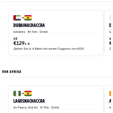
→
DUBAI
NACH
ACCRA
D
Emirates · 8h 10m · Direkt
Qa
AB
A
€129
€
×
4
Zahlen Sie in 4 Raten bei einem Flugpreis von €515
Za
VON AFRIKA
→
LAGOS
NACH
ACCRA
A
Air Peace, Arik Air · 1h 10m · Direkt
Ai