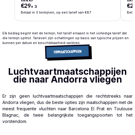
VANAF
VAN
€29
€2
×
3
Betaal in 3 termijnen, op een tarief van €87
Betaa
Elk bedrag begint met de termijn; het tarief ernaast is het volledige tarief dat
die termijn splitst. Tarieven zijn schattingen op basis van typische prijzen en
kunnen per datum en beschikbaarheid variëren.
TOPMAATSCHAPPIJEN
Luchtvaartmaatschappijen
die naar Andorra vliegen
Er zijn geen luchtvaartmaatschappijen die rechtstreeks naar
Andorra vliegen, dus de beste opties zijn maatschappijen met de
meest frequente vluchten naar Barcelona El Prat en Toulouse
Blagnac, de twee belangrijkste toegangspoorten tot het
vorstendom.