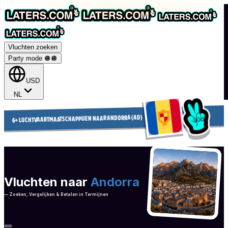
Vluchten zoeken
Party mode 🪩
🪩
USD
NL
6+ LUCHTVAARTMAATSCHAPPIJEN NAAR ANDORRA (AD)
Vluchten naar
Andorra
— Zoeken, Vergelijken & Betalen in Termijnen