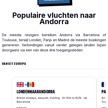
Populaire vluchten naar
Andorra
De meeste reizigers bereiken Andorra via Barcelona of
Toulouse, terwijl Londen, Parijs en Madrid de meeste boekingen
genereren. Verbindingen vanuit verder gelegen landen lopen
doorgaans via een van deze drie toegangssteden.
VANUIT EUROPA
→
LONDEN
NAAR
ANDORRA
PAR
British Airways, easyJet, Vueling · 2h 10m to BCN · via
Air F
Barcelona
Toul