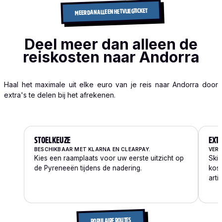
MEER DAN ALLEEN HET VLIEGTICKET
Deel meer dan alleen de
reiskosten naar Andorra
Haal het maximale uit elke euro van je reis naar Andorra door
extra's te delen bij het afrekenen.
STOELKEUZE
EXT
BESCHIKBAAR MET KLARNA EN CLEARPAY.
VERD
Kies een raamplaats voor uw eerste uitzicht op
Ski
de Pyreneeën tijdens de nadering.
kost
arti
POPULAIRE ROUTES