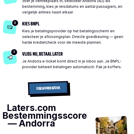
Voer je vertrekplaats in, selecteer Andorra (AD) als
bestemming, kies je reisdatums en aantal passagiers, en
vergelijk airlines naast elkaar.
2
KIES BNPL
Kies je betalingsprovider op het betalingsscherm en
selecteer je aflossingsplan. Directe goedkeuring — geen
harde kredietcheck voor de meeste plannen.
3
VLIEG NU, BETAAL LATER
Je Andorra e-ticket komt direct in je inbox aan. Je BNPL-
provider beheert betalingen automatisch. Pak je koffers.
EIGEN ONDERZOEK
Laters.com
Bestemmingsscore
— Andorra