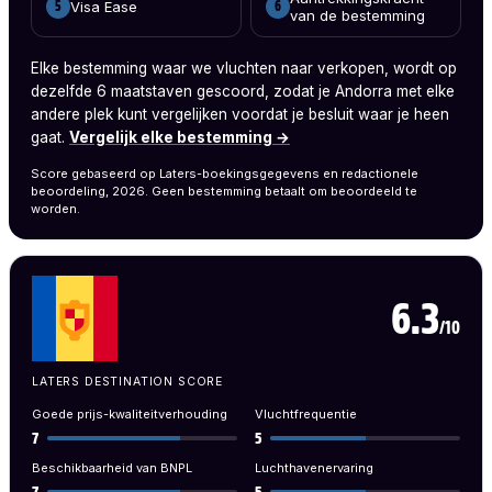
Visa Ease
5
6
van de bestemming
Elke bestemming waar we vluchten naar verkopen, wordt op
dezelfde 6 maatstaven gescoord, zodat je Andorra met elke
andere plek kunt vergelijken voordat je besluit waar je heen
gaat.
Vergelijk elke bestemming →
Score gebaseerd op Laters-boekingsgegevens en redactionele
beoordeling, 2026. Geen bestemming betaalt om beoordeeld te
worden.
6.3
/10
LATERS DESTINATION SCORE
Goede prijs-kwaliteitverhouding
Vluchtfrequentie
7
5
Beschikbaarheid van BNPL
Luchthavenervaring
7
5