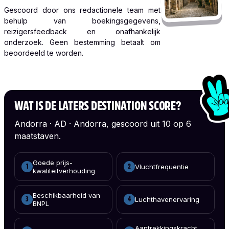
Gescoord door ons redactionele team met
behulp van boekingsgegevens,
reizigersfeedback en onafhankelijk
onderzoek. Geen bestemming betaalt om
beoordeeld te worden.
WAT IS DE LATERS DESTINATION SCORE?
Andorra · AD · Andorra, gescoord uit 10 op 6
maatstaven.
Goede prijs-
Vluchtfrequentie
1
2
kwaliteitverhouding
Beschikbaarheid van
Luchthavenervaring
3
4
BNPL
Aantrekkingskracht