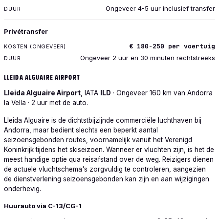
Ongeveer 4-5 uur inclusief transfer
Privétransfer
€ 180-250 per voertuig
Ongeveer 2 uur en 30 minuten rechtstreeks
LLEIDA ALGUAIRE AIRPORT
Lleida Alguaire Airport
, IATA
ILD
· Ongeveer 160 km van Andorra
la Vella · 2 uur met de auto.
Lleida Alguaire is de dichtstbijzijnde commerciële luchthaven bij
Andorra, maar bedient slechts een beperkt aantal
seizoensgebonden routes, voornamelijk vanuit het Verenigd
Koninkrijk tijdens het skiseizoen. Wanneer er vluchten zijn, is het de
meest handige optie qua reisafstand over de weg. Reizigers dienen
de actuele vluchtschema's zorgvuldig te controleren, aangezien
de dienstverlening seizoensgebonden kan zijn en aan wijzigingen
onderhevig.
VERVOER
Huurauto via C-13/CG-1
KOSTEN (ONGEVEER)