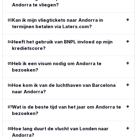
Lees de
Andorra te vliegen?
flexible
Lees 
Lees de
volledige
payment
volled
volledige
review
→
methods,
revie
Kan ik mijn vliegtickets naar Andorra in
03
review
→
great to
termijnen betalen via Laters.com?
see the
adoption
Heeft het gebruik van BNPL invloed op mijn
of crypto
04
kredietscore?
in this
space.
Simple,
Heb ik een visum nodig om Andorra te
05
clean,
bezoeken?
above all
easy and
does
Hoe kom ik van de luchthaven van Barcelona
06
exactly
naar Andorra?
what I
want and
Wat is de beste tijd van het jaar om Andorra te
07
what I
bezoeken?
need.
Lees de
Hoe lang duurt de vlucht van Londen naar
08
volledige
Andorra?