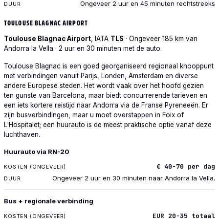
Ongeveer 2 uur en 45 minuten rechtstreeks
TOULOUSE BLAGNAC AIRPORT
Toulouse Blagnac Airport
, IATA
TLS
· Ongeveer 185 km van
Andorra la Vella · 2 uur en 30 minuten met de auto.
Toulouse Blagnac is een goed georganiseerd regionaal knooppunt
met verbindingen vanuit Parijs, Londen, Amsterdam en diverse
andere Europese steden. Het wordt vaak over het hoofd gezien
ten gunste van Barcelona, maar biedt concurrerende tarieven en
een iets kortere reistijd naar Andorra via de Franse Pyreneeën. Er
zijn busverbindingen, maar u moet overstappen in Foix of
L'Hospitalet; een huurauto is de meest praktische optie vanaf deze
luchthaven.
VERVOER
Huurauto via RN-20
KOSTEN (ONGEVEER)
€ 40-70 per dag
DUUR
Ongeveer 2 uur en 30 minuten naar Andorra la Vella.
Bus + regionale verbinding
EUR 20-35 totaal