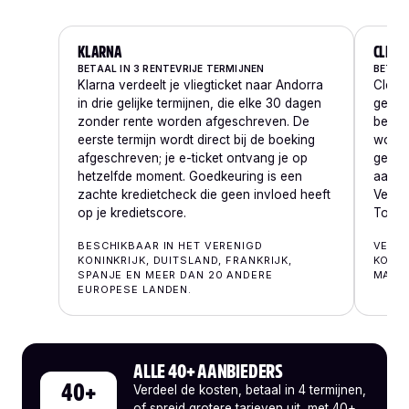
KLARNA
CLEAR
BETAAL IN 3 RENTEVRIJE TERMIJNEN
BETALI
Klarna verdeelt je vliegticket naar Andorra
Clearp
in drie gelijke termijnen, die elke 30 dagen
gelijk
zonder rente worden afgeschreven. De
begin
eerste termijn wordt direct bij de boeking
worde
afgeschreven; je e-ticket ontvang je op
gebrac
hetzelfde moment. Goedkeuring is een
aantre
zachte kredietcheck die geen invloed heeft
Vereni
op je kredietscore.
Toulo
BESCHIKBAAR IN HET VERENIGD
VERKR
KONINKRIJK, DUITSLAND, FRANKRIJK,
KONIN
SPANJE EN MEER DAN 20 ANDERE
MARK
EUROPESE LANDEN.
ALLE 40+ AANBIEDERS
40+
Verdeel de kosten, betaal in 4 termijnen,
of spreid grotere tarieven uit, met 40+