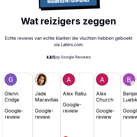
BEOORDEELD MET 4.8 OP GOOGLE
Wat reizigers zeggen
Echte reviews van echte klanten die vluchten hebben geboekt
via Laters.com.
op Google Reviews
4.8/5
Glenn
Jade
Alex Ratiu
Alex
Benja
Cridge
Maravillas
Church
Lueb
Google-
Google-
Google-
review
Google-
Googl
review
review
review
revie