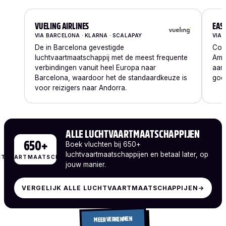
VUELING AIRLINES
EAS
VIA BARCELONA · KLARNA · SCALAPAY
VIA 
De in Barcelona gevestigde
Con
luchtvaartmaatschappij met de meest frequente
Ams
verbindingen vanuit heel Europa naar
aant
Barcelona, waardoor het de standaardkeuze is
goed
voor reizigers naar Andorra.
ALLE LUCHTVAARTMAATSCHAPPIJEN
650+
Boek vluchten bij 650+
luchtvaartmaatschappijen en betaal later, op
HTVAARTMAATSCHAPPIJEN
jouw manier.
VERGELIJK ALLE LUCHTVAARTMAATSCHAPPIJEN
→
MEER VERKENNEN