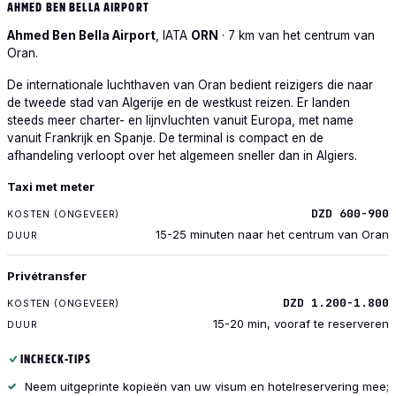
AHMED BEN BELLA AIRPORT
Ahmed Ben Bella Airport
, IATA
ORN
· 7 km van het centrum van
Oran.
De internationale luchthaven van Oran bedient reizigers die naar
de tweede stad van Algerije en de westkust reizen. Er landen
steeds meer charter- en lijnvluchten vanuit Europa, met name
vanuit Frankrijk en Spanje. De terminal is compact en de
afhandeling verloopt over het algemeen sneller dan in Algiers.
VERVOER
Taxi met meter
KOSTEN (ONGEVEER)
DZD 600-900
DUUR
15-25 minuten naar het centrum van Oran
Privétransfer
DZD 1.200-1.800
15-20 min, vooraf te reserveren
INCHECK-TIPS
Neem uitgeprinte kopieën van uw visum en hotelreservering mee;