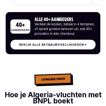
ALLE 40+ AANBIEDERS
40+
Verdeel de kosten, betaal in 4 termijnen,
of spreid grotere tarieven uit, met 40+
AANBIEDERS
providers in één checkout.
BEKIJK ALLE BETAALMOGELIJKHEDEN
→
3 EENVOUDIGE STAPPEN
Hoe je Algeria-vluchten met
BNPL boekt