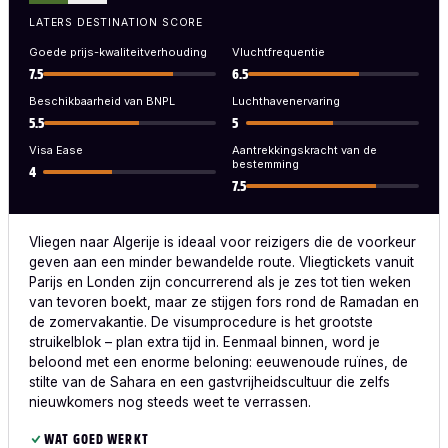
LATERS DESTINATION SCORE
Goede prijs-kwaliteitverhouding
Vluchtfrequentie
7.5
6.5
Beschikbaarheid van BNPL
Luchthavenervaring
5.5
5
Visa Ease
Aantrekkingskracht van de
bestemming
4
7.5
Vliegen naar Algerije is ideaal voor reizigers die de voorkeur
geven aan een minder bewandelde route. Vliegtickets vanuit
Parijs en Londen zijn concurrerend als je zes tot tien weken
van tevoren boekt, maar ze stijgen fors rond de Ramadan en
de zomervakantie. De visumprocedure is het grootste
struikelblok – plan extra tijd in. Eenmaal binnen, word je
beloond met een enorme beloning: eeuwenoude ruïnes, de
stilte van de Sahara en een gastvrijheidscultuur die zelfs
nieuwkomers nog steeds weet te verrassen.
WAT GOED WERKT