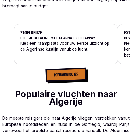
bijdraagt aan je budget.
STOELKEUZE
EXT
DEEL JE BETALING MET KLARNA OF CLEARPAY.
BESC
Kies een raamplaats voor uw eerste uitzicht op
Nee
de Algerijnse kustlijn vanuit de lucht.
ker
beta
POPULAIRE ROUTES
Populaire vluchten naar
Algerije
De meeste reizigers die naar Algerije vliegen, vertrekken vanuit
Europese hoofdsteden en hubs in de Golfregio, waarbij Parijs
verreweg het grootste aantal reizigers afhandelt. De Algerijnse