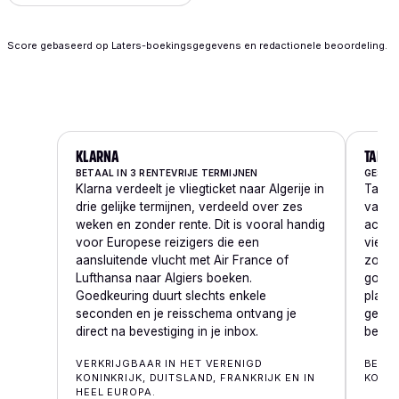
Score gebaseerd op Laters-boekingsgegevens en redactionele beoordeling.
KLARNA
TABBY
BETAAL IN 3 RENTEVRIJE TERMIJNEN
GESPLI
Klarna verdeelt je vliegticket naar Algerije in
Tabby 
drie gelijke termijnen, verdeeld over zes
vanuit
weken en zonder rente. Dit is vooral handig
achter
voor Europese reizigers die een
vier g
aansluitende vlucht met Air France of
zonder
Lufthansa naar Algiers boeken.
goed 
Goedkeuring duurt slechts enkele
plaats
seconden en je reisschema ontvang je
gesch
direct na bevestiging in je inbox.
bevest
VERKRIJGBAAR IN HET VERENIGD
BESCH
KONINKRIJK, DUITSLAND, FRANKRIJK EN IN
KOEWE
HEEL EUROPA.