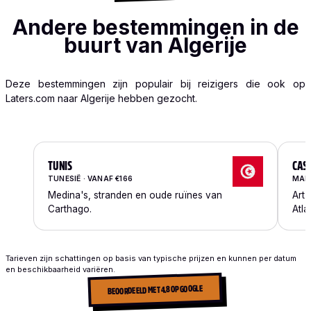
Andere bestemmingen in de
buurt van Algerije
Deze bestemmingen zijn populair bij reizigers die ook op
Laters.com naar Algerije hebben gezocht.
TUNIS
CAS
TUNESIË · VANAF €166
MARO
Medina's, stranden en oude ruïnes van
Art 
Carthago.
Atla
Tarieven zijn schattingen op basis van typische prijzen en kunnen per datum
en beschikbaarheid variëren.
BEOORDEELD MET 4.8 OP GOOGLE