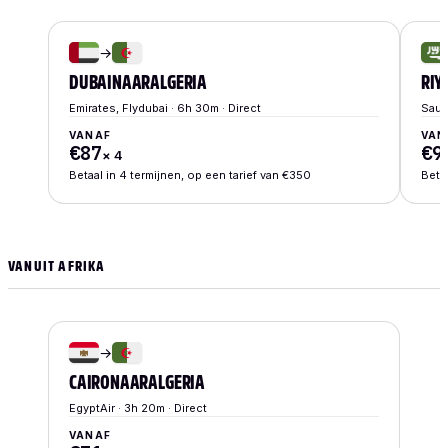
→
DUBAI
NAAR
ALGERIA
RIY
Emirates, Flydubai · 6h 30m · Direct
Saudi
VANAF
VAN
€87
€9
×
4
Betaal in 4 termijnen, op een tarief van €350
Betaa
VANUIT AFRIKA
→
CAIRO
NAAR
ALGERIA
EgyptAir · 3h 20m · Direct
VANAF