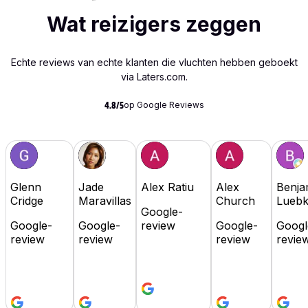
Wat reizigers zeggen
Echte reviews van echte klanten die vluchten hebben geboekt
via Laters.com.
op Google Reviews
4.8/5
Glenn
Jade
Alex Ratiu
Alex
Benja
Cridge
Maravillas
Church
Lueb
Google-
Google-
Google-
review
Google-
Googl
review
review
review
revie