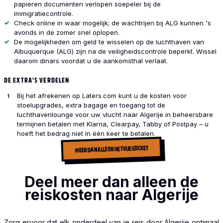
papieren documenten verlopen soepeler bij de
immigratiecontrole.
Check online in waar mogelijk; de wachtrijen bij ALG kunnen 's
avonds in de zomer snel oplopen.
De mogelijkheden om geld te wisselen op de luchthaven van
Albuquerque (ALG) zijn na de veiligheidscontrole beperkt. Wissel
daarom dinars voordat u de aankomsthal verlaat.
DE EXTRA'S VERDELEN
Bij het afrekenen op Laters.com kunt u de kosten voor
stoelupgrades, extra bagage en toegang tot de
luchthavenlounge voor uw vlucht naar Algerije in beheersbare
termijnen betalen met Klarna, Clearpay, Tabby of Postpay – u
hoeft het bedrag niet in één keer te betalen.
MEER DAN ALLEEN HET VLIEGTICKET
Deel meer dan alleen de
reiskosten naar Algerije
Zorg ervoor dat elk onderdeel van je reis door Algerije optimaal