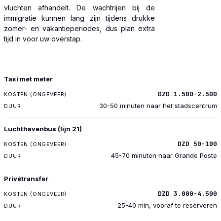
vluchten afhandelt. De wachtrijen bij de
immigratie kunnen lang zijn tijdens drukke
zomer- en vakantieperiodes, dus plan extra
tijd in voor uw overstap.
VERVOER
Taxi met meter
KOSTEN (ONGEVEER)
DZD 1.500-2.500
DUUR
30-50 minuten naar het stadscentrum
Luchthavenbus (lijn 21)
DZD 50-100
45-70 minuten naar Grande Poste
Privétransfer
DZD 3.000-4.500
25-40 min, vooraf te reserveren