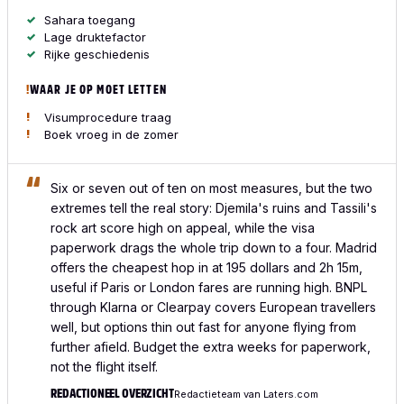
Sahara toegang
Lage druktefactor
Rijke geschiedenis
WAAR JE OP MOET LETTEN
Visumprocedure traag
Boek vroeg in de zomer
Six or seven out of ten on most measures, but the two
extremes tell the real story: Djemila's ruins and Tassili's
rock art score high on appeal, while the visa
paperwork drags the whole trip down to a four. Madrid
offers the cheapest hop in at 195 dollars and 2h 15m,
useful if Paris or London fares are running high. BNPL
through Klarna or Clearpay covers European travellers
well, but options thin out fast for anyone flying from
further afield. Budget the extra weeks for paperwork,
not the flight itself.
REDACTIONEEL OVERZICHT
Redactieteam van Laters.com