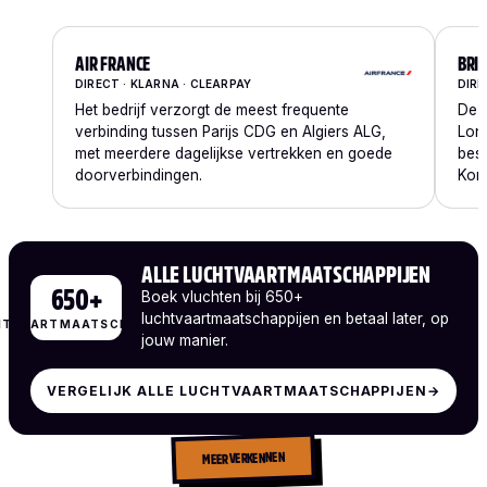
AIR FRANCE
BRI
DIRECT · KLARNA · CLEARPAY
DIRE
Het bedrijf verzorgt de meest frequente
Deze
verbinding tussen Parijs CDG en Algiers ALG,
Lon
met meerdere dagelijkse vertrekken en goede
best
doorverbindingen.
Koni
ALLE LUCHTVAARTMAATSCHAPPIJEN
650+
Boek vluchten bij 650+
luchtvaartmaatschappijen en betaal later, op
HTVAARTMAATSCHAPPIJEN
jouw manier.
VERGELIJK ALLE LUCHTVAARTMAATSCHAPPIJEN
→
MEER VERKENNEN