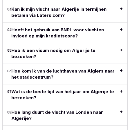
Lees de
volledige
payment
volled
volledige
review
→
methods,
revie
Kan ik mijn vlucht naar Algerije in termijnen
03
review
→
great to
betalen via Laters.com?
see the
adoption
Heeft het gebruik van BNPL voor vluchten
of crypto
04
invloed op mijn kredietscore?
in this
space.
Simple,
Heb ik een visum nodig om Algerije te
05
clean,
bezoeken?
above all
easy and
does
Hoe kom ik van de luchthaven van Algiers naar
06
exactly
het stadscentrum?
what I
want and
Wat is de beste tijd van het jaar om Algerije te
07
what I
bezoeken?
need.
Lees de
Hoe lang duurt de vlucht van Londen naar
08
volledige
Algerije?
review
→