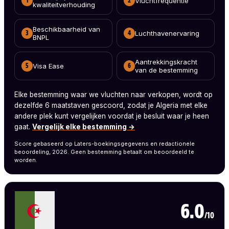
Vluchtfrequentie
1
2
kwaliteitverhouding
Beschikbaarheid van
Luchthavenervaring
3
4
BNPL
Aantrekkingskracht
Visa Ease
5
6
van de bestemming
Elke bestemming waar we vluchten naar verkopen, wordt op
dezelfde 6 maatstaven gescoord, zodat je Algeria met elke
andere plek kunt vergelijken voordat je besluit waar je heen
gaat.
Vergelijk elke bestemming →
Score gebaseerd op Laters-boekingsgegevens en redactionele
beoordeling, 2026. Geen bestemming betaalt om beoordeeld te
worden.
6.0
/10