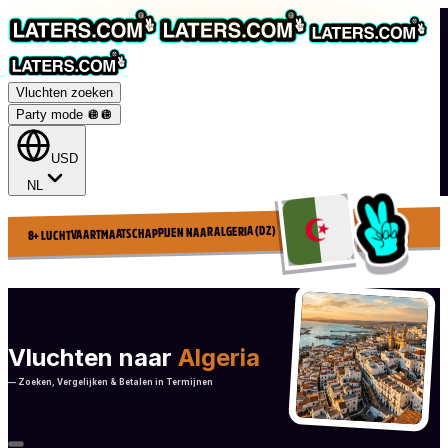
Vluchten zoeken
Party mode 🪩
🪩
USD
NL
8+ LUCHTVAARTMAATSCHAPPIJEN NAAR ALGERIA (DZ)
Vluchten naar
Algeria
— Zoeken, Vergelijken & Betalen in Termijnen