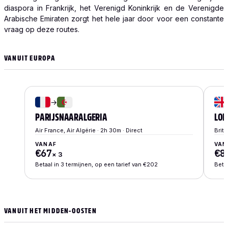
diaspora in Frankrijk, het Verenigd Koninkrijk en de Verenigde
Arabische Emiraten zorgt het hele jaar door voor een constante
vraag op deze routes.
VANUIT EUROPA
→
PARIJS
NAAR
ALGERIA
LON
Air France, Air Algérie · 2h 30m · Direct
Briti
VANAF
VAN
€67
€8
×
3
Betaal in 3 termijnen, op een tarief van €202
Betaa
VANUIT HET MIDDEN-OOSTEN