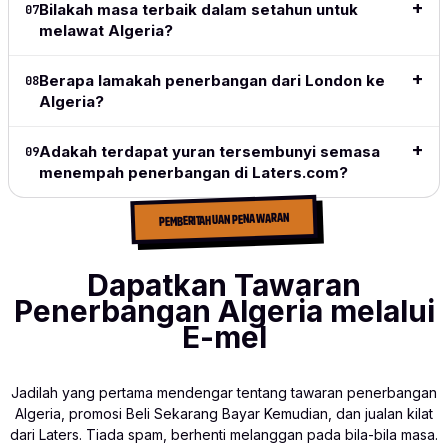
Bilakah masa terbaik dalam setahun untuk
07
what I
melawat Algeria?
need.
Baca
Berapa lamakah penerbangan dari London ke
08
ulasan
Algeria?
lengkap
→
Adakah terdapat yuran tersembunyi semasa
09
menempah penerbangan di Laters.com?
PEMBERITAHUAN PENAWARAN
Dapatkan Tawaran
Penerbangan Algeria melalui
E-mel
Jadilah yang pertama mendengar tentang tawaran penerbangan
Algeria, promosi Beli Sekarang Bayar Kemudian, dan jualan kilat
dari Laters. Tiada spam, berhenti melanggan pada bila-bila masa.