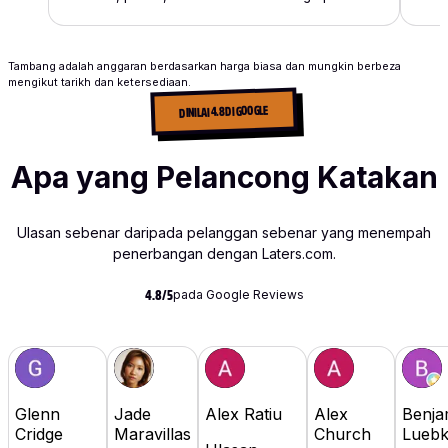
Tambang adalah anggaran berdasarkan harga biasa dan mungkin berbeza
mengikut tarikh dan ketersediaan.
DINILAI 4.8 DI GOOGLE
Apa yang Pelancong Katakan
Ulasan sebenar daripada pelanggan sebenar yang menempah
penerbangan dengan Laters.com.
pada Google Reviews
4.8/5
Glenn
Jade
Alex Ratiu
Alex
Benja
Cridge
Maravillas
Church
Lueb