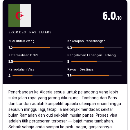
6.0
/10
SKOR DESTINASI LATERS
Nilai untuk Wang
Kekerapan Penerbangan
7.5
6.5
Ketersediaan BNPL
Pengalaman Lapangan Terbang
5.5
5
Kemudahan Visa
Rayuan Destinasi
4
7.5
Penerbangan ke Algeria sesuai untuk pelancong yang lebih
suka jalan raya yang jarang dikunjungi. Tambang dari Paris
dan London adalah kompetitif apabila ditempah enam hingga
sepuluh minggu lagi, tetapi ia melonjak mendadak sekitar
bulan Ramadan dan cuti sekolah musim panas. Proses visa
adalah titik pergeseran terbesar — bajet masa tambahan.
Sebaik sahaja anda sampai ke pintu pagar, ganjarannya