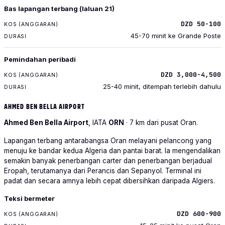
Bas lapangan terbang (laluan 21)
DZD 50-100
45-70 minit ke Grande Poste
Pemindahan peribadi
DZD 3,000-4,500
25-40 minit, ditempah terlebih dahulu
AHMED BEN BELLA AIRPORT
Ahmed Ben Bella Airport
, IATA
ORN
· 7 km dari pusat Oran.
Lapangan terbang antarabangsa Oran melayani pelancong yang
menuju ke bandar kedua Algeria dan pantai barat. Ia mengendalikan
semakin banyak penerbangan carter dan penerbangan berjadual
Eropah, terutamanya dari Perancis dan Sepanyol. Terminal ini
padat dan secara amnya lebih cepat dibersihkan daripada Algiers.
PENGANGKUTAN
Teksi bermeter
KOS (ANGGARAN)
DZD 600-900
DURASI