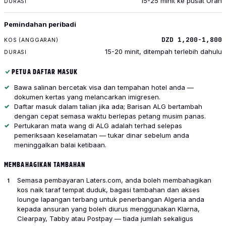
15-25 minit ke pusat Oran
Pemindahan peribadi
DZD 1,200-1,800
15-20 minit, ditempah terlebih dahulu
PETUA DAFTAR MASUK
Bawa salinan bercetak visa dan tempahan hotel anda —
dokumen kertas yang melancarkan imigresen.
Daftar masuk dalam talian jika ada; Barisan ALG bertambah
dengan cepat semasa waktu berlepas petang musim panas.
Pertukaran mata wang di ALG adalah terhad selepas
pemeriksaan keselamatan — tukar dinar sebelum anda
meninggalkan balai ketibaan.
MEMBAHAGIKAN TAMBAHAN
Semasa pembayaran Laters.com, anda boleh membahagikan
kos naik taraf tempat duduk, bagasi tambahan dan akses
lounge lapangan terbang untuk penerbangan Algeria anda
kepada ansuran yang boleh diurus menggunakan Klarna,
Clearpay, Tabby atau Postpay — tiada jumlah sekaligus