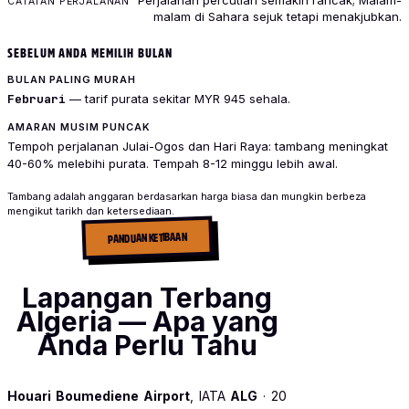
Perjalanan percutian semakin rancak; Malam-
malam di Sahara sejuk tetapi menakjubkan.
SEBELUM ANDA MEMILIH BULAN
BULAN PALING MURAH
Februari
— tarif purata sekitar MYR 945 sehala.
AMARAN MUSIM PUNCAK
Tempoh perjalanan Julai-Ogos dan Hari Raya: tambang meningkat
40-60% melebihi purata. Tempah 8-12 minggu lebih awal.
Tambang adalah anggaran berdasarkan harga biasa dan mungkin berbeza
mengikut tarikh dan ketersediaan.
PANDUAN KETIBAAN
Lapangan Terbang
Algeria — Apa yang
Anda Perlu Tahu
Houari Boumediene Airport
, IATA
ALG
· 20