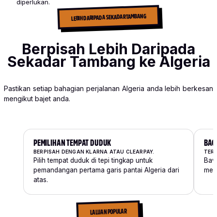
diperlukan.
LEBIH DARIPADA SEKADAR TAMBANG
Berpisah Lebih Daripada
Sekadar Tambang ke Algeria
Pastikan setiap bahagian perjalanan Algeria anda lebih berkesan
mengikut bajet anda.
PEMILIHAN TEMPAT DUDUK
BAG
BERPISAH DENGAN KLARNA ATAU CLEARPAY.
TERS
Pilih tempat duduk di tepi tingkap untuk
Bawa
pemandangan pertama garis pantai Algeria dari
memb
atas.
LALUAN POPULAR