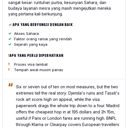
sangat besar: runtuhan purba, kesunyian Sahara, dan
budaya layanan mesra yang masih mengejutkan mereka
yang pertama kali berkunjung.
APA YANG BERFUNGSI DENGAN BAIK
Akses Sahara
Faktor orang ramai yang rendah
Sejarah yang kaya
APA YANG PERLU DIPERHATIKAN
Proses visa lambat
Tempah awal musim panas
Six or seven out of ten on most measures, but the two
extremes tell the real story: Djemila's ruins and Tassili's
rock art score high on appeal, while the visa
paperwork drags the whole trip down to a four. Madrid
offers the cheapest hop in at 195 dollars and 2h 15m,
useful if Paris or London fares are running high. BNPL
through Klarna or Clearpay covers European travellers