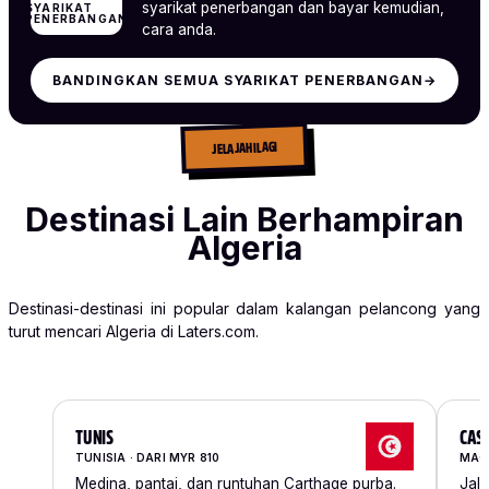
syarikat penerbangan dan bayar kemudian,
SYARIKAT
PENERBANGAN
cara anda.
BANDINGKAN SEMUA SYARIKAT PENERBANGAN
→
JELAJAHI LAGI
Destinasi Lain Berhampiran
Algeria
Destinasi-destinasi ini popular dalam kalangan pelancong yang
turut mencari Algeria di Laters.com.
TUNIS
CAS
TUNISIA · DARI MYR 810
MAGH
Medina, pantai, dan runtuhan Carthage purba.
Jala