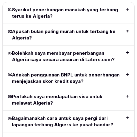
intuitive.
great
free. Highly
it
to dec
Definitely
especially
recommend!
launched.
for be
Syarikat penerbangan manakah yang terbang
01
my go to
for long
I love the
price
terus ke Algeria?
Baca ulasan
for all my
haul
ease of
date r
lengkap
→
travel from
flights.
the site,
👍👍
Apakah bulan paling murah untuk terbang ke
02
now on.
love the
Baca
Algeria?
flexible
Baca
Baca
ulasan
payment
ulasa
ulasan
lengkap
methods,
lengk
Bolehkah saya membayar penerbangan
03
lengkap
→
→
great to
Algeria saya secara ansuran di Laters.com?
see the
adoption
Adakah penggunaan BNPL untuk penerbangan
of crypto
04
menjejaskan skor kredit saya?
in this
space.
Simple,
Perlukah saya mendapatkan visa untuk
05
clean,
melawat Algeria?
above all
easy and
does
Bagaimanakah cara untuk saya pergi dari
06
exactly
lapangan terbang Algiers ke pusat bandar?
what I
want and