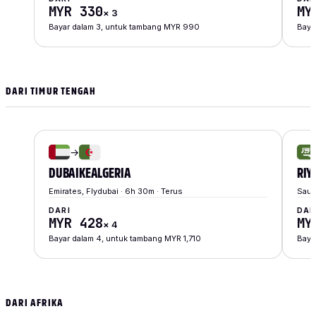
MYR 330
MY
×
3
Bayar dalam 3, untuk tambang MYR 990
Baya
DARI TIMUR TENGAH
→
DUBAI
KE
ALGERIA
RIY
Emirates, Flydubai · 6h 30m · Terus
Saudi
DARI
DAR
MYR 428
MY
×
4
Bayar dalam 4, untuk tambang MYR 1,710
Baya
DARI AFRIKA