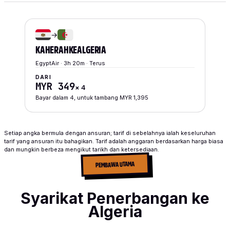
→
KAHERAH
KE
ALGERIA
EgyptAir · 3h 20m · Terus
DARI
MYR 349
×
4
Bayar dalam 4, untuk tambang MYR 1,395
Setiap angka bermula dengan ansuran; tarif di sebelahnya ialah keseluruhan
tarif yang ansuran itu bahagikan. Tarif adalah anggaran berdasarkan harga biasa
dan mungkin berbeza mengikut tarikh dan ketersediaan.
PEMBAWA UTAMA
Syarikat Penerbangan ke
Algeria