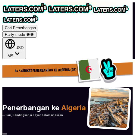
Cari Penerbangan
Party mode 🪩
🪩
USD
MS
8+ SYARIKAT PENERBANGAN KE ALGERIA (DZ)
Penerbangan ke
Algeria
— Cari, Bandingkan & Bayar dalam Ansuran