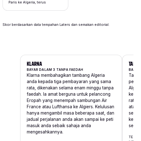
Paris ke Algeria, terus
Skor berdasarkan data tempahan Laters dan semakan editorial.
KLARNA
TABBY
BAYAR DALAM 3 TANPA FAEDAH
BAHAG
Klarna membahagikan tambang Algeria
Tabby
anda kepada tiga pembayaran yang sama
pelan
rata, dikenakan selama enam minggu tanpa
Alger
faedah. Ia amat berguna untuk pelancong
kepad
Eropah yang menempah sambungan Air
rata t
France atau Lufthansa ke Algiers. Kelulusan
atau R
hanya mengambil masa beberapa saat, dan
semak
jadual perjalanan anda akan sampai ke peti
kelay
masuk anda sebaik sahaja anda
serta-
mengesahkannya.
TERSE