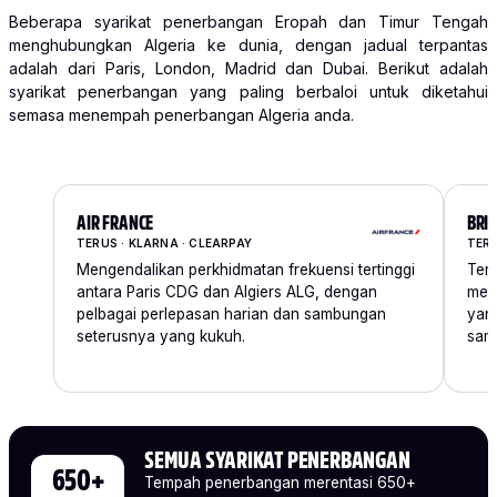
Beberapa syarikat penerbangan Eropah dan Timur Tengah
menghubungkan Algeria ke dunia, dengan jadual terpantas
adalah dari Paris, London, Madrid dan Dubai. Berikut adalah
syarikat penerbangan yang paling berbaloi untuk diketahui
semasa menempah penerbangan Algeria anda.
AIR FRANCE
BRI
TERUS · KLARNA · CLEARPAY
TERU
Mengendalikan perkhidmatan frekuensi tertinggi
Terb
antara Paris CDG dan Algiers ALG, dengan
men
pelbagai perlepasan harian dan sambungan
yan
seterusnya yang kukuh.
sam
SEMUA SYARIKAT PENERBANGAN
650+
Tempah penerbangan merentasi 650+