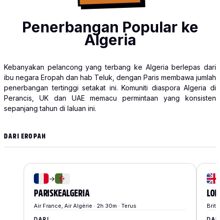
Penerbangan Popular ke
Algeria
Kebanyakan pelancong yang terbang ke Algeria berlepas dari
ibu negara Eropah dan hab Teluk, dengan Paris membawa jumlah
penerbangan tertinggi setakat ini. Komuniti diaspora Algeria di
Perancis, UK dan UAE memacu permintaan yang konsisten
sepanjang tahun di laluan ini.
DARI EROPAH
→
PARIS
KE
ALGERIA
LO
Air France, Air Algérie · 2h 30m · Terus
Briti
DARI
DAR