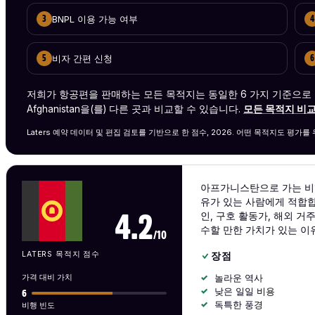
BNPL 이용 가능 여부
3
4
비자 간편 신청
5
6
저희가 항공편을 판매하는 모든 목적지는 동일한 6 가지 기준으로
Afghanistan을(를) 다른 곳과 비교할 수 있습니다.
모든 목적지 비교
Laters 예약 데이터 및 편집 검토를 기반으로 한 점수, 2026. 어떤 목적지도 평가
아프가니스탄으로 가는 비행
유가 있는 사람에게 적합합
인, 구호 활동가, 해외 
4.2
수할 만한 가치가 있는 이
/10
LATERS 목적지 점수
장점
가격 대비 가치
놀라운 역사
낮은 일일 비용
6
독특한 풍경
비행 빈도