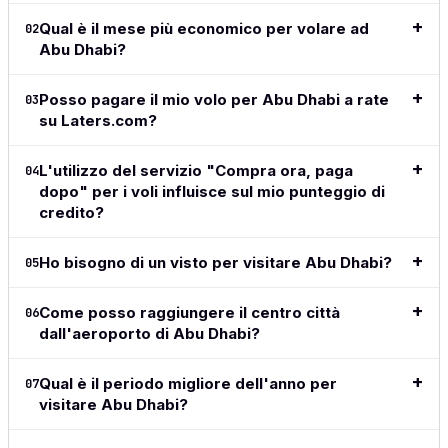
completa
recensione
travel from
methods,
👍
→
completa
→
Qual è il mese più economico per volare ad
02
now on.
great to
Abu Dhabi?
see the
Le
Legga la
adoption of
re
recensione
crypto in
co
Posso pagare il mio volo per Abu Dhabi a rate
03
completa
this space.
su Laters.com?
→
Simple,
clean,
L'utilizzo del servizio "Compra ora, paga
above all
04
dopo" per i voli influisce sul mio punteggio di
easy and
does
credito?
exactly
what I
Ho bisogno di un visto per visitare Abu Dhabi?
05
want and
what I
need.
Come posso raggiungere il centro città
06
dall'aeroporto di Abu Dhabi?
Legga la
recensione
Qual è il periodo migliore dell'anno per
07
completa
visitare Abu Dhabi?
→