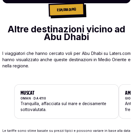
ESPLORA DI PIÙ
Altre destinazioni vicino ad
Abu Dhabi
I viaggiatori che hanno cercato voli per Abu Dhabi su Laters.com
hanno visualizzato anche queste destinazioni in Medio Oriente e
nella regione.
MUSCAT
AM
OMAN · DA €110
GIOR
Tranquilla, affacciata sul mare e decisamente
Anti
sottovalutata.
fres
Le tariffe sono stime basate su prezzi tipici e possono variare in base alla data