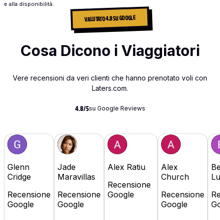
e alla disponibilità.
VALUTATO 4.8 SU GOOGLE
Cosa Dicono i Viaggiatori
Vere recensioni da veri clienti che hanno prenotato voli con
Laters.com.
su Google Reviews
4.8/5
Glenn
Jade
Alex Ratiu
Alex
Be
Cridge
Maravillas
Church
L
Recensione
Recensione
Recensione
Google
Recensione
Re
Google
Google
Google
Go