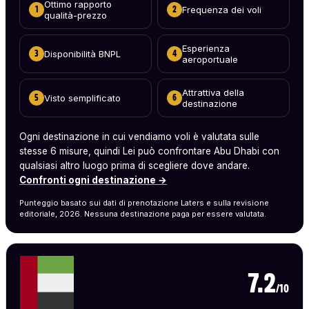
Ottimo rapporto
Frequenza dei voli
1
2
qualità-prezzo
Esperienza
Disponibilità BNPL
3
4
aeroportuale
Attrattiva della
Visto semplificato
5
6
destinazione
Ogni destinazione in cui vendiamo voli è valutata sulle
stesse 6 misure, quindi Lei può confrontare Abu Dhabi con
qualsiasi altro luogo prima di scegliere dove andare.
Confronti ogni destinazione →
Punteggio basato sui dati di prenotazione Laters e sulla revisione
editoriale, 2026. Nessuna destinazione paga per essere valutata.
7.2
/10