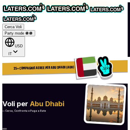
Cerca Voli
Party mode 🪩
🪩
USD
IT
25+ COMPAGNIE AEREE PER ABU DHABI (AUH)
Voli per
Abu Dhabi
— Cerca, Confronta e Paga a Rate