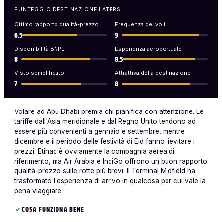
PUNTEGGIO DESTINAZIONE LATERS
Ottimo rapporto qualità-prezzo
Frequenza dei voli
6.5
9
Disponibilità BNPL
Esperienza aeroportuale
8
8.5
Visto semplificato
Attrattiva della destinazione
7
8
Volare ad Abu Dhabi premia chi pianifica con attenzione. Le
tariffe dall'Asia meridionale e dal Regno Unito tendono ad
essere più convenienti a gennaio e settembre, mentre
dicembre e il periodo delle festività di Eid fanno lievitare i
prezzi. Etihad è ovviamente la compagnia aerea di
riferimento, ma Air Arabia e IndiGo offrono un buon rapporto
qualità-prezzo sulle rotte più brevi. Il Terminal Midfield ha
trasformato l'esperienza di arrivo in qualcosa per cui vale la
pena viaggiare.
COSA FUNZIONA BENE