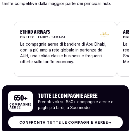
tariffe competitive dalla maggior parte dei principali hub.
ETIHAD AIRWAYS
AIR
DIRETTO · TABBY · TAMARA
DIRE
La compagnia aerea di bandiera di Abu Dhabi,
La p
con la più ampia rete globale in partenza da
regi
AUH, una solida classe business e frequenti
Shar
offerte sulle tariffe economy.
Medi
TUTTE LE COMPAGNIE AEREE
650+
Prenoti voli su 650+ compagnie aeree e
COMPAGNIE
paghi più tardi, a Suo modo.
AEREE
CONFRONTA TUTTE LE COMPAGNIE AEREE
→