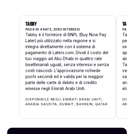
TABBY
TAMA
PAGA IN 4 RATE, ZERO INTERESSI
PAGA I
Tabby è il fornitore di BNPL (Buy Now Pay
Tamara
Later) più utilizzato nella regione e si
per Ab
integra direttamente con il sistema di
senza 
pagamento di Laters.com. Dividi il costo del
appro
tuo viaggio ad Abu Dhabi in quattro rate
alcuna
bisettimanali uguali, senza interessi e senza
Tamar
costi nascosti. L'approvazione richiede
verifi
pochi secondi ed è valida per la maggior
sarà c
parte delle carte di debito e di credito
arriv
emesse negli Emirati Arabi Uniti.
elabor
DISPONIBILE NEGLI EMIRATI ARABI UNITI,
DISPO
ARABIA SAUDITA, KUWAIT, BAHREIN, QATAR
ARABI