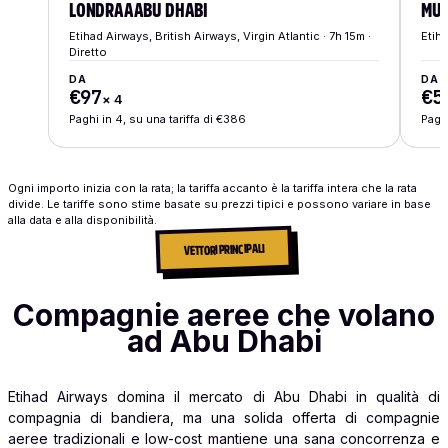
LONDRA
A
ABU DHABI
MU
Etihad Airways, British Airways, Virgin Atlantic · 7h 15m ·
Etiha
Diretto
DA
DA
€97
€5
×
4
Paghi in 4, su una tariffa di €386
Paghi
Ogni importo inizia con la rata; la tariffa accanto è la tariffa intera che la rata
divide. Le tariffe sono stime basate su prezzi tipici e possono variare in base
alla data e alla disponibilità.
VETTORI PRINCIPALI
Compagnie aeree che volano
ad Abu Dhabi
Etihad Airways domina il mercato di Abu Dhabi in qualità di
compagnia di bandiera, ma una solida offerta di compagnie
aeree tradizionali e low-cost mantiene una sana concorrenza e